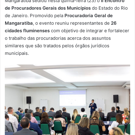
Mangaratiba sediou nesta quinta-feira (23) o
II Encontro
-
de Procuradores Gerais dos Municípios
do Estado do Rio
m
de Janeiro. Promovido pela
Procuradoria Geral de
a
Mangaratiba
, o evento reuniu representantes de
26
i
cidades fluminenses
com objetivo de integrar e fortalecer
l
o trabalho das procuradorias acerca dos assuntos
similares que são tratados pelos órgãos jurídicos
municipais.