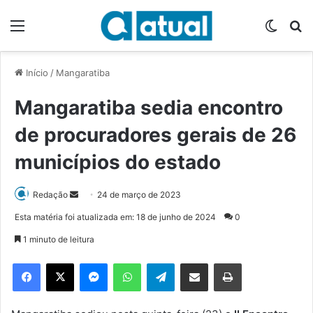
Menu
Switch
P
Início
/
Mangaratiba
Mangaratiba sedia encontro
de procuradores gerais de 26
municípios do estado
Redação
M
24 de março de 2023
a
Esta matéria foi atualizada em: 18 de junho de 2024
0
n
1 minuto de leitura
d
e
Facebook
X
Messenger
WhatsApp
Telegram
Compartilhar via e-mail
Imprimir
u
m
e