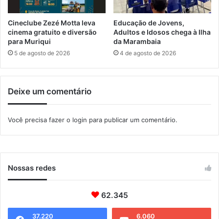
d
ç
i
ã
Cineclube Zezé Motta leva
Educação de Jovens,
c
o
cinema gratuito e diversão
Adultos e Idosos chega à Ilha
a
d
para Muriqui
da Marambaia
e
5 de agosto de 2026
4 de agosto de 2026
p
r
e
Deixe um comentário
v
e
n
Você precisa fazer o
login
para publicar um comentário.
ç
ã
o
n
a
Nossas redes
P
r
62.345
a
i
a
37.220
6.060