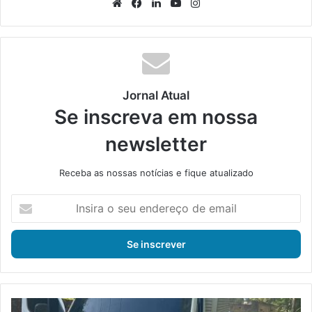
We
Fa
Lin
Yo
Ins
bsi
ce
ke
uT
tag
te
bo
din
ub
ra
ok
e
m
Jornal Atual
Se inscreva em nossa
newsletter
Receba as nossas notícias e fique atualizado
I
n
s
i
r
a
o
s
P