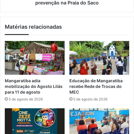
a
l
prevenção na Praia do Saco
m
d
i
e
n
M
Matérias relacionadas
h
a
ã
n
o
g
d
a
e
r
c
a
a
t
r
i
g
b
Mangaratiba adia
Educação de Mangaratiba
a
a
mobilização do Agosto Lilás
recebe Rede de Trocas do
e
p
para 11 de agosto
MEC
m
r
5 de agosto de 2026
5 de agosto de 2026
S
o
e
m
r
o
o
v
p
e
é
a