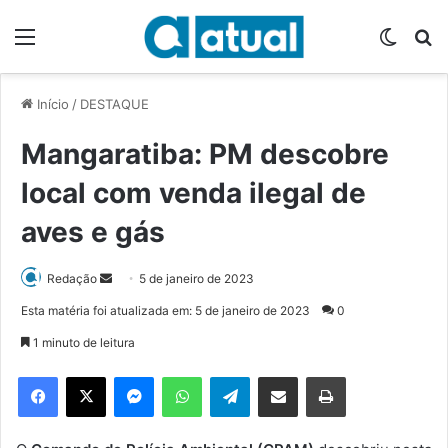
Menu
Switch
P
Início
/
DESTAQUE
Mangaratiba: PM descobre
local com venda ilegal de
aves e gás
Redação
M
5 de janeiro de 2023
a
Esta matéria foi atualizada em: 5 de janeiro de 2023
0
n
1 minuto de leitura
d
e
Facebook
X
Messenger
WhatsApp
Telegram
Compartilhar via e-mail
Imprimir
u
m
e