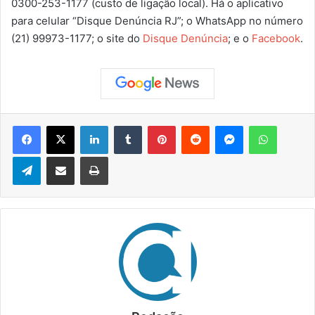
0300-253-1177 (custo de ligação local). Há o aplicativo
para celular “Disque Denúncia RJ”; o WhatsApp no número
(21) 99973-1177; o site do
Disque Denúncia
; e o
Facebook
.
Facebook
X
Linkedin
Tumblr
Pinterest
Reddit
Messenger
WhatsApp
Telegram
Compartilhar via e-mail
Imprimir