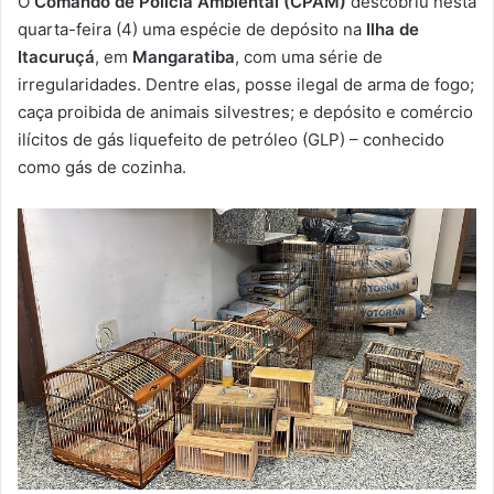
O
Comando de Polícia Ambiental (CPAM)
descobriu nesta
-
quarta-feira (4) uma espécie de depósito na
Ilha de
m
Itacuruçá
, em
Mangaratiba
, com uma série de
a
irregularidades. Dentre elas, posse ilegal de arma de fogo;
i
caça proibida de animais silvestres; e depósito e comércio
l
ilícitos de gás liquefeito de petróleo (GLP) – conhecido
como gás de cozinha.