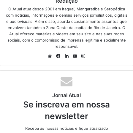
Redação
O Atual atua desde 2001 em Itaguaí, Mangaratiba e Seropédica
com notícias, informações e demais serviços jornalísticos, digitais
e audiovisuais. Além disso, aborda ocasionalmente assuntos que
envolvem também a Zona Oeste da capital do Rio de Janeiro. O
Atual oferece matérias e vídeos em seu site e nas suas redes
sociais, com o compromisso de imprensa legítima e socialmente
responsável.
We
Fa
Lin
Yo
Ins
bsi
ce
ke
uT
tag
te
bo
din
ub
ra
ok
e
m
Jornal Atual
Se inscreva em nossa
newsletter
Receba as nossas notícias e fique atualizado