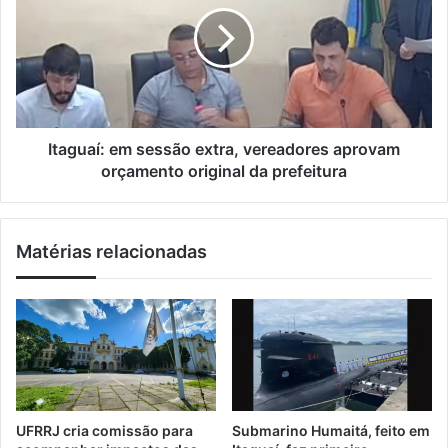
m
i
g
a
s
u
i
s
a
l
e
í
r
:
v
e
i
m
Itaguaí: em sessão extra, vereadores aprovam
d
s
orçamento original da prefeitura
o
e
r
s
e
s
Matérias relacionadas
s
ã
e
o
m
e
p
x
o
t
s
r
s
a
a
,
d
v
UFRRJ cria comissão para
Submarino Humaitá, feito em
o
e