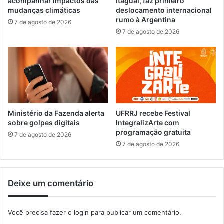
acompanhar impactos das
Itaguaí, faz primeiro
s
r
mudanças climáticas
deslocamento internacional
e
rumo à Argentina
7 de agosto de 2026
a
7 de agosto de 2026
d
o
r
e
s
a
p
r
Ministério da Fazenda alerta
UFRRJ recebe Festival
o
sobre golpes digitais
IntegralizArte com
programação gratuita
v
7 de agosto de 2026
a
7 de agosto de 2026
m
o
r
Deixe um comentário
ç
a
m
Você precisa fazer o
login
para publicar um comentário.
e