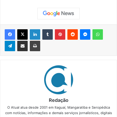
Facebook
X
Linkedin
Tumblr
Pinterest
Reddit
Messenger
WhatsApp
Telegram
Compartilhar via e-mail
Imprimir
Redação
O Atual atua desde 2001 em Itaguaí, Mangaratiba e Seropédica
com notícias, informações e demais serviços jornalísticos, digitais