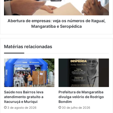
l
r
r
a
a
1
d
8
e
Abertura de empresas: veja os números de Itaguaí,
7
e
Mangaratiba e Seropédica
r
m
a
p
i
r
Matérias relacionadas
o
e
s
s
e
a
m
s
u
:
m
v
a
e
s
j
e
a
Saúde nos Bairros leva
Prefeitura de Mangaratiba
m
o
atendimento gratuito a
divulga velório de Rodrigo
a
s
Itacuruçá e Muriqui
Bondim
n
n
3 de agosto de 2026
30 de julho de 2026
a
ú