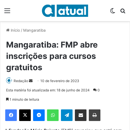
Menu
Switch
P
Início
/
Mangaratiba
Mangaratiba: FMP abre
inscrições para cursos
gratuitos
Redação
M
10 de fevereiro de 2023
a
Esta matéria foi atualizada em: 18 de junho de 2024
0
n
1 minuto de leitura
d
e
Facebook
X
Messenger
WhatsApp
Telegram
Compartilhar via e-mail
Imprimir
u
m
e