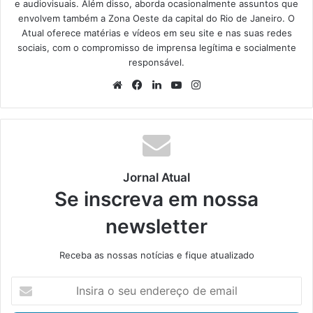
e audiovisuais. Além disso, aborda ocasionalmente assuntos que
envolvem também a Zona Oeste da capital do Rio de Janeiro. O
Atual oferece matérias e vídeos em seu site e nas suas redes
sociais, com o compromisso de imprensa legítima e socialmente
responsável.
We
Fa
Lin
Yo
Ins
bsi
ce
ke
uT
tag
te
bo
din
ub
ra
ok
e
m
Jornal Atual
Se inscreva em nossa
newsletter
Receba as nossas notícias e fique atualizado
I
n
s