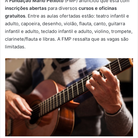
A
Fundação Mário Peixoto
(FMP) anunciou que está com
-
inscrições abertas
para diversos
cursos e oficinas
m
gratuitos
. Entre as aulas ofertadas estão: teatro infantil e
a
adulto, capoeira, desenho, violão, flauta, canto, guitarra
i
infantil e adulto, teclado infantil e adulto, violino, trompete,
l
clarinete/flauta e libras. A FMP ressalta que as vagas são
limitadas.