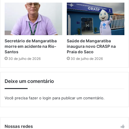
m
e
r
o
s
d
e
Secretário de Mangaratiba
Saúde de Mangaratiba
I
morre em acidente na Rio-
inaugura novo CRASP na
t
Santos
Praia do Saco
a
30 de julho de 2026
30 de julho de 2026
g
u
a
Deixe um comentário
í
,
M
Você precisa fazer o
login
para publicar um comentário.
a
n
g
a
r
Nossas redes