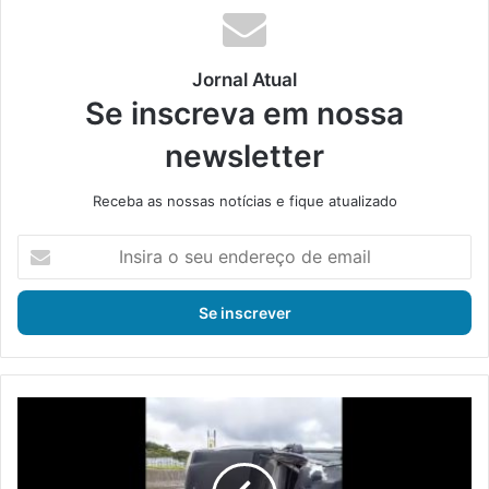
ok
e
m
Jornal Atual
Se inscreva em nossa
newsletter
Receba as nossas notícias e fique atualizado
I
n
s
i
r
a
o
s
I
e
t
u
a
e
g