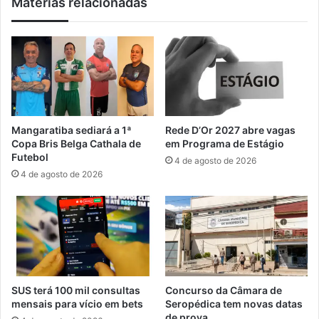
Matérias relacionadas
t
e
o
f
s
o
d
r
e
m
i
a
x
ç
a
ã
u
o
Mangaratiba sediará a 1ª
Rede D’Or 2027 abre vagas
m
d
Copa Bris Belga Cathala de
em Programa de Estágio
m
e
Futebol
4 de agosto de 2026
o
a
4 de agosto de 2026
r
t
t
o
o
r
e
s
a
b
r
SUS terá 100 mil consultas
Concurso da Câmara de
e
mensais para vício em bets
Seropédica tem novas datas
i
de prova