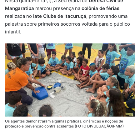
Nesta quinta-feira (1), a Secretaria de
Defesa Civil de
-
Mangaratiba
marcou presença na
colônia de férias
m
realizada no
Iate Clube de Itacuruçá
, promovendo uma
a
palestra sobre primeiros socorros voltada para o público
i
infantil.
l
Os agentes demonstraram algumas práticas, dinâmicas e noções de
proteção e prevenção contra acidentes (FOTO DIVULGAÇÃO/PMM)