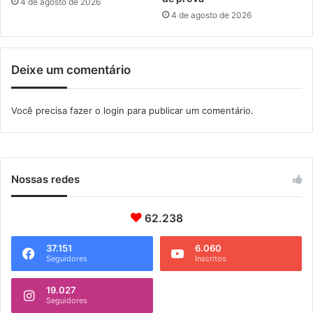
4 de agosto de 2026
n
4 de agosto de 2026
s
c
r
Deixe um comentário
i
ç
õ
Você precisa fazer o
login
para publicar um comentário.
e
s
n
a
s
Nossas redes
e
g
62.238
u
n
d
37.151
6.060
Seguidores
Inscritos
a
(
19.027
5
Seguidores
)