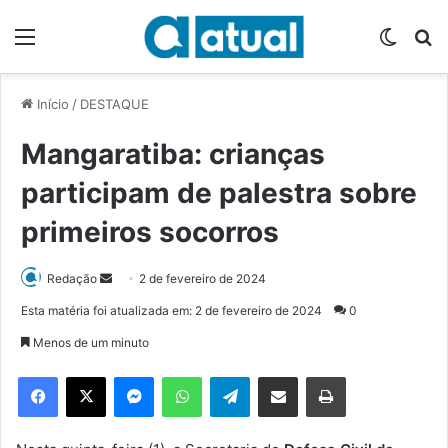
Menu
Switch
P
Início
/
DESTAQUE
Mangaratiba: crianças
participam de palestra sobre
primeiros socorros
Redação
M
2 de fevereiro de 2024
a
Esta matéria foi atualizada em: 2 de fevereiro de 2024
0
n
Menos de um minuto
d
e
Facebook
X
Messenger
WhatsApp
Telegram
Compartilhar via e-mail
Imprimir
u
m
e