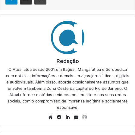
Redação
O Atual atua desde 2001 em Itaguaí, Mangaratiba e Seropédica
com notícias, informações e demais serviços jornalísticos, digitais
e audiovisuais. Além disso, aborda ocasionalmente assuntos que
envolvem também a Zona Oeste da capital do Rio de Janeiro. O
Atual oferece matérias e vídeos em seu site e nas suas redes
sociais, com o compromisso de imprensa legítima e socialmente
responsável.
We
Fa
Lin
Yo
Ins
bsi
ce
ke
uT
tag
te
bo
din
ub
ra