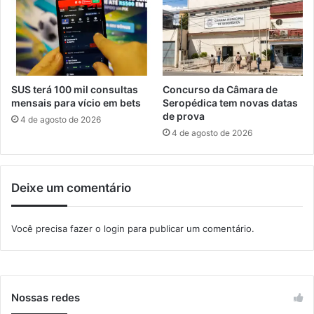
s
l
t
i
e
c
c
i
i
a
m
i
SUS terá 100 mil consultas
Concurso da Câmara de
e
s
mensais para vício em bets
Seropédica tem novas datas
n
p
de prova
4 de agosto de 2026
t
o
4 de agosto de 2026
o
r
d
c
e
a
Deixe um comentário
á
d
g
a
u
a
Você precisa fazer o
login
para publicar um comentário.
a
p
e
r
m
e
s
e
e
n
Nossas redes
i
s