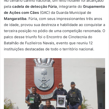
No cenário canino nacional, um feito notável foi alcançado
-
pela
cadela de detecção Fúria
, integrante do
Grupamento
m
de Ações com Cães
(GAC) da Guarda Municipal de
a
Mangaratiba
. Fúria, com seus impressionantes três anos
i
de idade, provou sua destreza e habilidade ao conquistar a
l
terceira posição no pódio de uma competição renomada. O
palco desse triunfo foi o Encontro de Cinotecnia do
Batalhão de Fuzileiros Navais, evento que reuniu 12
instituições destacadas de todo o território nacional.