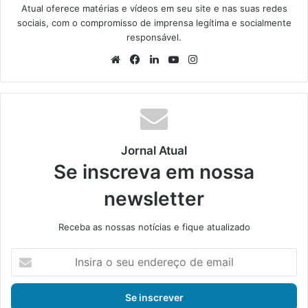
Atual oferece matérias e vídeos em seu site e nas suas redes
sociais, com o compromisso de imprensa legítima e socialmente
responsável.
We
Fa
Lin
Yo
Ins
bsi
ce
ke
uT
tag
te
bo
din
ub
ra
ok
e
m
Jornal Atual
Se inscreva em nossa
newsletter
Receba as nossas notícias e fique atualizado
I
n
s
i