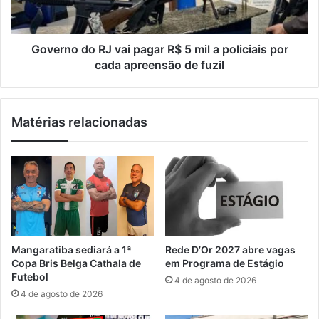
e
o
m
d
e
o
r
R
Governo do RJ vai pagar R$ 5 mil a policiais por
g
J
cada apreensão de fuzil
e
v
n
a
c
i
Matérias relacionadas
i
p
a
a
l
g
s
a
u
r
s
R
p
$
e
5
n
m
Mangaratiba sediará a 1ª
Rede D’Or 2027 abre vagas
d
i
Copa Bris Belga Cathala de
em Programa de Estágio
e
l
Futebol
4 de agosto de 2026
a
a
4 de agosto de 2026
b
p
a
o