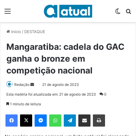
Menu
Switch
P
Início
/
DESTAQUE
Mangaratiba: cadela do GAC
ganha o bronze em
competição nacional
Redação
M
21 de agosto de 2023
a
Esta matéria foi atualizada em: 21 de agosto de 2023
0
n
1 minuto de leitura
d
e
Facebook
X
Messenger
WhatsApp
Telegram
Compartilhar via e-mail
Imprimir
u
m
e