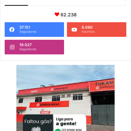
62.238
37.151
6.060
Seguidores
Inscritos
19.027
Seguidores