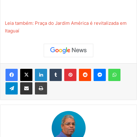
Leia também: Praça do Jardim América é revitalizada em
Itaguaí
Facebook
X
Linkedin
Tumblr
Pinterest
Reddit
Messenger
WhatsApp
Telegram
Compartilhar via e-mail
Imprimir