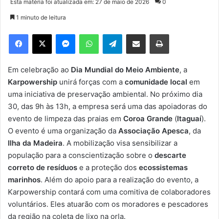
Esta matéria foi atualizada em: 27 de maio de 2026
0
n
1 minuto de leitura
d
e
Facebook
X
Messenger
WhatsApp
Telegram
Compartilhar via e-mail
Imprimir
u
m
e
Em celebração ao
Dia Mundial do Meio Ambiente
, a
-
Karpowership
unirá forças com a
comunidade local
em
m
uma iniciativa de preservação ambiental. No próximo dia
a
30, das 9h às 13h, a empresa será uma das apoiadoras do
i
evento de limpeza das praias em
Coroa Grande
(
Itaguaí
).
l
O evento é uma organização da
Associação Apesca
, da
Ilha da Madeira
. A mobilização visa sensibilizar a
população para a conscientização sobre o
descarte
correto de resíduos
e a proteção dos
ecossistemas
marinhos
. Além do apoio para a realização do evento, a
Karpowership contará com uma comitiva de colaboradores
voluntários. Eles atuarão com os moradores e pescadores
da região na coleta de lixo na orla.