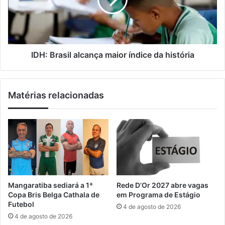
B
l
e
r
s
a
d
s
e
i
p
l
IDH: Brasil alcança maior índice da história
e
a
s
l
s
c
Matérias relacionadas
o
a
a
n
s
ç
a
a
i
m
n
a
d
i
a
o
n
r
Mangaratiba sediará a 1ª
Rede D’Or 2027 abre vagas
ã
í
Copa Bris Belga Cathala de
em Programa de Estágio
o
n
Futebol
4 de agosto de 2026
e
d
4 de agosto de 2026
n
i