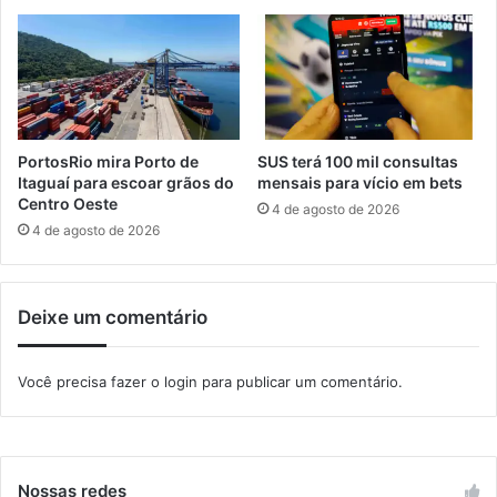
v
c
i
e
a
d
r
a
a
h
m
i
d
s
PortosRio mira Porto de
SUS terá 100 mil consultas
e
t
Itaguaí para escoar grãos do
mensais para vício em bets
c
Centro Oeste
ó
4 de agosto de 2026
l
r
4 de agosto de 2026
a
i
r
a
a
Deixe um comentário
ç
ã
o
Você precisa fazer o
login
para publicar um comentário.
Nossas redes