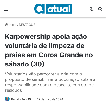
Menu
Switch
P
Início
/
DESTAQUE
Karpowership apoia ação
voluntária de limpeza de
praias em Coroa Grande no
sábado (30)
Voluntários vão percorrer a orla com o
propósito de sensibilizar a população sobre a
responsabilidade com o descarte correto de
resíduos
Renato Reis
M
27 de maio de 2026
a