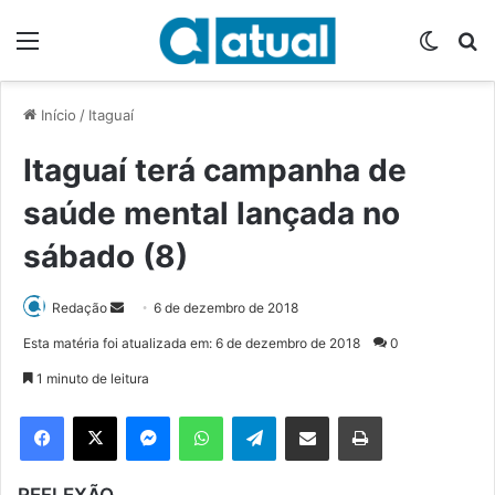
Menu
Switch
P
Início
/
Itaguaí
Itaguaí terá campanha de
saúde mental lançada no
sábado (8)
Redação
M
6 de dezembro de 2018
a
Esta matéria foi atualizada em: 6 de dezembro de 2018
0
n
1 minuto de leitura
d
e
Facebook
X
Messenger
WhatsApp
Telegram
Compartilhar via e-mail
Imprimir
u
m
REFLEXÃO
e