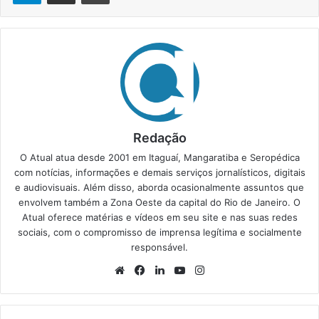
Redação
O Atual atua desde 2001 em Itaguaí, Mangaratiba e Seropédica
com notícias, informações e demais serviços jornalísticos, digitais
e audiovisuais. Além disso, aborda ocasionalmente assuntos que
envolvem também a Zona Oeste da capital do Rio de Janeiro. O
Atual oferece matérias e vídeos em seu site e nas suas redes
sociais, com o compromisso de imprensa legítima e socialmente
responsável.
We
Fa
Lin
Yo
Ins
bsi
ce
ke
uT
tag
te
bo
din
ub
ra