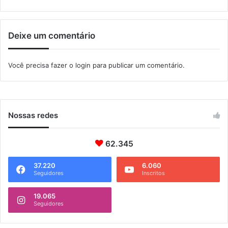
m
o
Deixe um comentário
Você precisa fazer o
login
para publicar um comentário.
Nossas redes
62.345
37.220
6.060
Seguidores
Inscritos
19.065
Seguidores