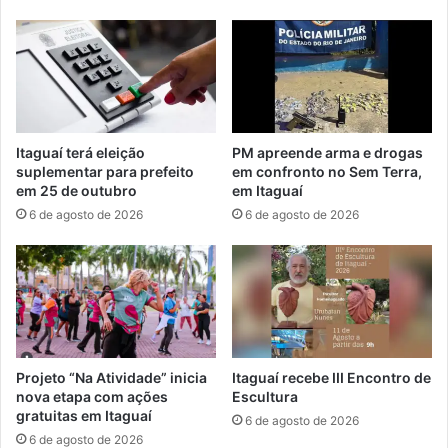
n
i
d
a
o
p
C
a
h
t
a
r
r
u
Itaguaí terá eleição
PM apreende arma e drogas
l
l
suplementar para prefeito
em confronto no Sem Terra,
i
h
em 25 de outubro
em Itaguaí
n
a
6 de agosto de 2026
6 de agosto de 2026
h
m
o
e
n
t
o
m
a
r
Projeto “Na Atividade” inicia
Itaguaí recebe III Encontro de
í
nova etapa com ações
Escultura
gratuitas em Itaguaí
t
6 de agosto de 2026
i
6 de agosto de 2026