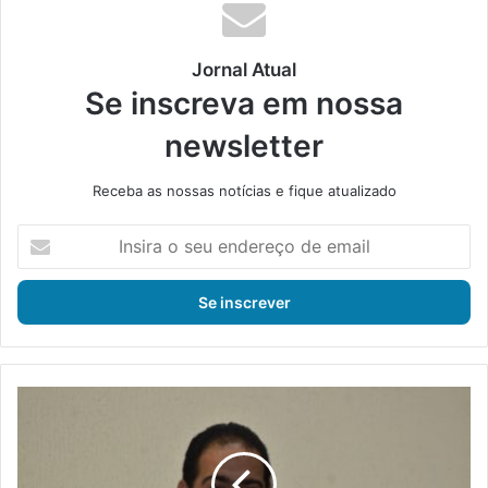
ok
e
m
Jornal Atual
Se inscreva em nossa
newsletter
Receba as nossas notícias e fique atualizado
I
n
s
i
r
a
o
s
C
e
â
u
m
e
a
n