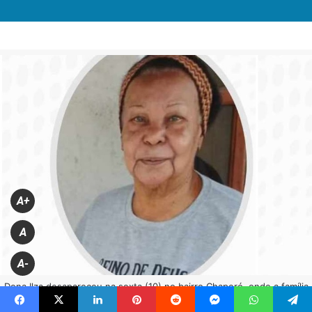
A+
A
A-
Dona Ilza desapareceu na sexta (10) no bairro Chaperó, onde a família
reside (Reprodução)