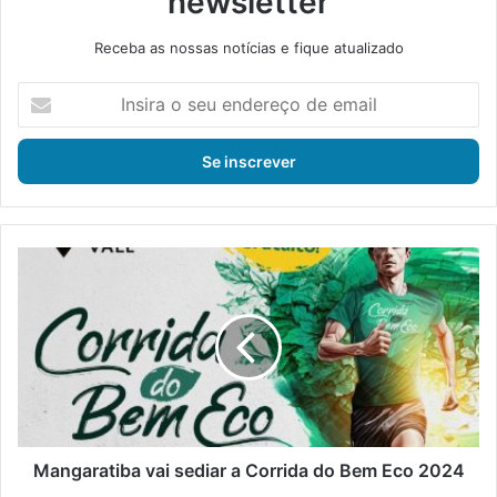
newsletter
Receba as nossas notícias e fique atualizado
I
n
s
i
r
a
o
s
M
e
a
u
n
e
g
n
a
d
r
e
a
r
t
e
i
ç
b
Mangaratiba vai sediar a Corrida do Bem Eco 2024
o
a