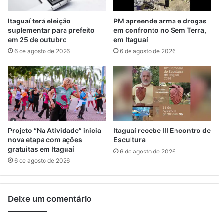
m
h
E
e
Itaguaí terá eleição
PM apreende arma e drogas
c
v
suplementar para prefeito
em confronto no Sem Terra,
o
í
em 25 de outubro
em Itaguaí
2
t
6 de agosto de 2026
6 de agosto de 2026
0
i
2
m
4
a
d
e
v
i
o
Projeto “Na Atividade” inicia
Itaguaí recebe III Encontro de
l
nova etapa com ações
Escultura
ê
gratuitas em Itaguaí
6 de agosto de 2026
n
6 de agosto de 2026
c
i
a
Deixe um comentário
d
o