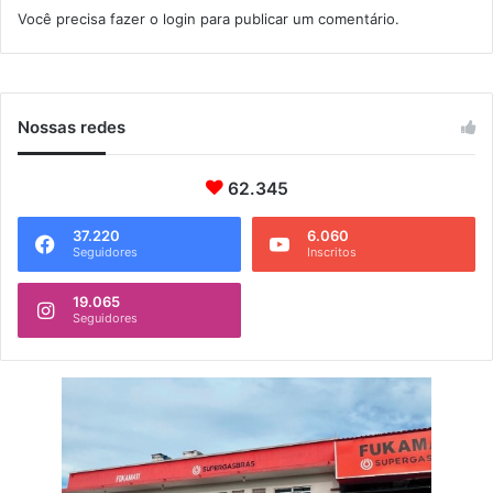
m
Você precisa fazer o
login
para publicar um comentário.
é
s
t
i
c
Nossas redes
a
e
62.345
m
M
u
37.220
6.060
Seguidores
Inscritos
r
i
19.065
q
Seguidores
u
i