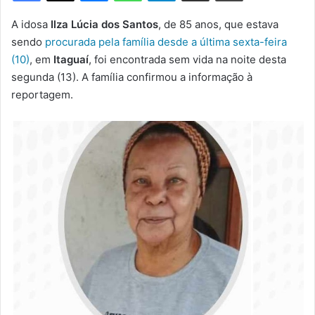
m
e
A idosa
Ilza Lúcia dos Santos
, de 85 anos, que estava
-
sendo
procurada pela família desde a última sexta-feira
m
(10)
, em
Itaguaí
, foi encontrada sem vida na noite desta
a
segunda (13). A família confirmou a informação à
i
reportagem.
l