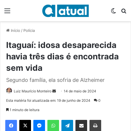
Menu
Switch
P
Início
/
Polícia
Itaguaí: idosa desaparecida
havia três dias é encontrada
sem vida
Segundo família, ela sofria de Alzheimer
Luiz Maurício Monteiro
M
14 de maio de 2024
a
Esta matéria foi atualizada em: 19 de junho de 2024
0
n
1 minuto de leitura
d
e
Facebook
X
Messenger
WhatsApp
Telegram
Compartilhar via e-mail
Imprimir
u