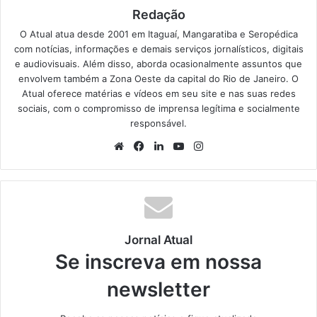
Redação
O Atual atua desde 2001 em Itaguaí, Mangaratiba e Seropédica
com notícias, informações e demais serviços jornalísticos, digitais
e audiovisuais. Além disso, aborda ocasionalmente assuntos que
envolvem também a Zona Oeste da capital do Rio de Janeiro. O
Atual oferece matérias e vídeos em seu site e nas suas redes
sociais, com o compromisso de imprensa legítima e socialmente
responsável.
We
Fa
Lin
Yo
Ins
bsi
ce
ke
uT
tag
te
bo
din
ub
ra
ok
e
m
Jornal Atual
Se inscreva em nossa
newsletter