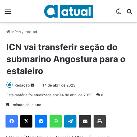
Menu
Switch
P
Início
/
Itaguaí
ICN vai transferir seção do
submarino Angostura para o
estaleiro
Redação
M
14 de abril de 2023
a
Esta matéria foi atualizada em: 14 de abril de 2023
0
n
1 minuto de leitura
d
e
Facebook
X
Messenger
WhatsApp
Telegram
Compartilhar via e-mail
Imprimir
u
m
e