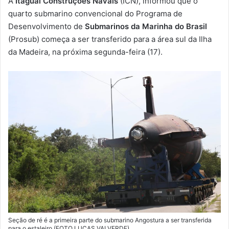
A
Itaguaí Construções Navais
(ICN), informou que o
-
quarto submarino convencional do Programa de
m
Desenvolvimento de
Submarinos da Marinha do Brasil
a
(Prosub) começa a ser transferido para a área sul da Ilha
i
da Madeira, na próxima segunda-feira (17).
l
Seção de ré é a primeira parte do submarino Angostura a ser transferida
para o estaleiro (FOTO LUCAS VALVERDE)