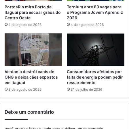
a
i
PortosRio mira Porto de
Ternium abre 80 vagas para
s
s
Itaguaí para escoar grãos do
o Programa Jovem Aprendiz
i
g
Centro Oeste
2026
n
a
4 de agosto de 2026
4 de agosto de 2026
a
n
l
h
i
a
z
m
a
d
ç
e
ã
s
o
t
Ventania destrói canis de
Consumidores afetados por
t
a
ONG e deixa cães expostos
falta de energia podem pedir
u
q
em Itaguaí
ressarcimento
r
u
3 de agosto de 2026
31 de julho de 2026
í
e
s
e
t
n
Deixe um comentário
i
t
c
r
a
e
Você precisa fazer o
login
para publicar um comentário.