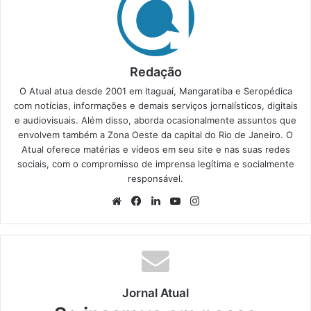
Redação
O Atual atua desde 2001 em Itaguaí, Mangaratiba e Seropédica
com notícias, informações e demais serviços jornalísticos, digitais
e audiovisuais. Além disso, aborda ocasionalmente assuntos que
envolvem também a Zona Oeste da capital do Rio de Janeiro. O
Atual oferece matérias e vídeos em seu site e nas suas redes
sociais, com o compromisso de imprensa legítima e socialmente
responsável.
We
Fa
Lin
Yo
Ins
bsi
ce
ke
uT
tag
te
bo
din
ub
ra
ok
e
m
Jornal Atual