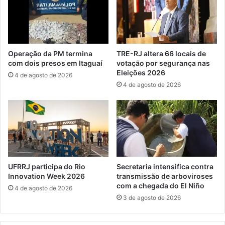
d
a
e
l
I
t
t
e
a
r
Operação da PM termina
TRE-RJ altera 66 locais de
g
a
com dois presos em Itaguaí
votação por segurança nas
u
a
Eleições 2026
4 de agosto de 2026
a
l
4 de agosto de 2026
í
g
f
u
o
n
i
s
s
l
u
o
c
c
e
a
UFRRJ participa do Rio
Secretaria intensifica contra
s
i
Innovation Week 2026
transmissão de arboviroses
s
s
com a chegada do El Niño
4 de agosto de 2026
o
d
3 de agosto de 2026
n
e
a
v