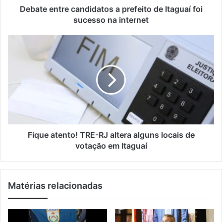
ç
r
Debate entre candidatos a prefeito de Itaguaí foi
o
e
sucesso na internet
d
c
e
a
F
e
n
i
m
d
q
a
i
u
i
d
e
l
a
a
t
t
o
e
s
n
a
t
Fique atento! TRE-RJ altera alguns locais de
p
o
votação em Itaguaí
r
!
e
T
f
R
Matérias relacionadas
e
E
i
-
t
R
o
J