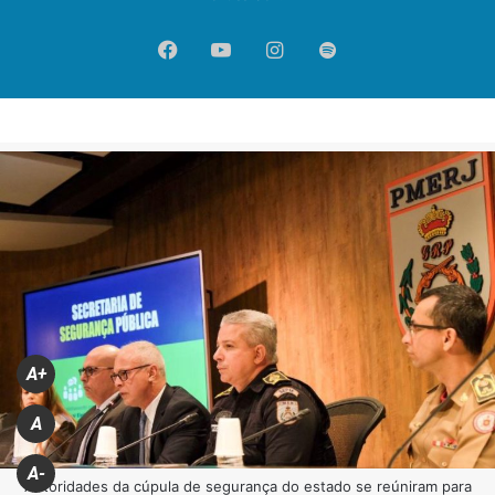
Facebook
YouTube
Instagram
Spotify
A+
A
A-
Autoridades da cúpula de segurança do estado se reúniram para