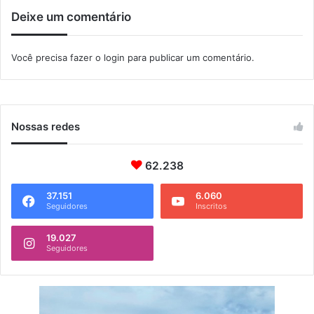
i
o
Deixe um comentário
n
t
t
a
e
ç
Você precisa fazer o
login
para publicar um comentário.
r
ã
n
o
e
e
t
m
I
Nossas redes
t
a
62.238
g
u
a
37.151
6.060
Seguidores
Inscritos
í
19.027
Seguidores