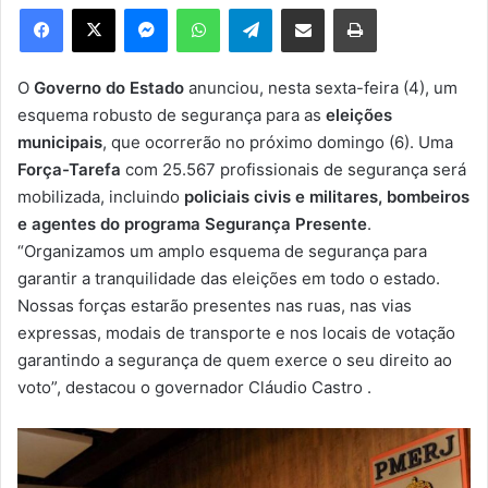
e
Facebook
X
Messenger
WhatsApp
Telegram
Compartilhar via e-mail
Imprimir
u
m
e
O
Governo do Estado
anunciou, nesta sexta-feira (4), um
-
esquema robusto de segurança para as
eleições
m
municipais
, que ocorrerão no próximo domingo (6). Uma
a
Força-Tarefa
com 25.567 profissionais de segurança será
i
mobilizada, incluindo
policiais civis e militares, bombeiros
l
e agentes do programa Segurança Presente
.
“Organizamos um amplo esquema de segurança para
garantir a tranquilidade das eleições em todo o estado.
Nossas forças estarão presentes nas ruas, nas vias
expressas, modais de transporte e nos locais de votação
garantindo a segurança de quem exerce o seu direito ao
voto”, destacou o governador Cláudio Castro .