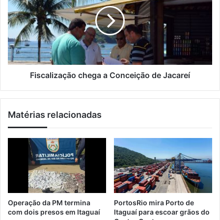
e
e
s
m
R
c
a
e
a
i
f
l
l
i
i
n
z
a
a
r
ç
Fiscalização chega a Conceição de Jacareí
i
ã
a
o
n
c
Matérias relacionadas
a
h
Z
e
o
g
n
a
a
a
N
C
o
o
r
n
t
c
Operação da PM termina
PortosRio mira Porto de
e
e
com dois presos em Itaguaí
Itaguaí para escoar grãos do
d
i