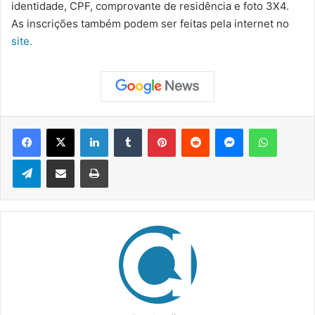
identidade, CPF, comprovante de residência e foto 3X4.
As inscrições também podem ser feitas pela internet no
site.
Facebook
X
Linkedin
Tumblr
Pinterest
Reddit
Messenger
WhatsApp
Telegram
Compartilhar via e-mail
Imprimir