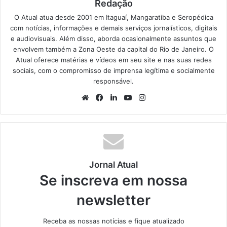
Redação
O Atual atua desde 2001 em Itaguaí, Mangaratiba e Seropédica
com notícias, informações e demais serviços jornalísticos, digitais
e audiovisuais. Além disso, aborda ocasionalmente assuntos que
envolvem também a Zona Oeste da capital do Rio de Janeiro. O
Atual oferece matérias e vídeos em seu site e nas suas redes
sociais, com o compromisso de imprensa legítima e socialmente
responsável.
We
Fa
Lin
Yo
Ins
bsi
ce
ke
uT
tag
te
bo
din
ub
ra
ok
e
m
Jornal Atual
Se inscreva em nossa
newsletter
Receba as nossas notícias e fique atualizado