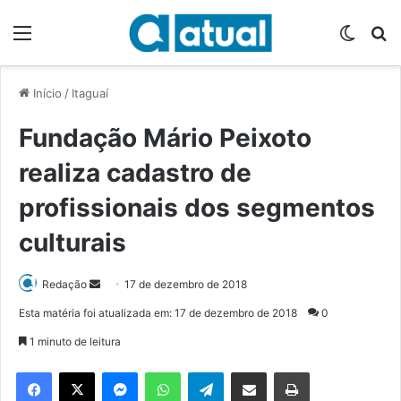
Menu
Switch
P
Início
/
Itaguaí
Fundação Mário Peixoto
realiza cadastro de
profissionais dos segmentos
culturais
Redação
M
17 de dezembro de 2018
a
Esta matéria foi atualizada em: 17 de dezembro de 2018
0
n
1 minuto de leitura
d
e
Facebook
X
Messenger
WhatsApp
Telegram
Compartilhar via e-mail
Imprimir
u