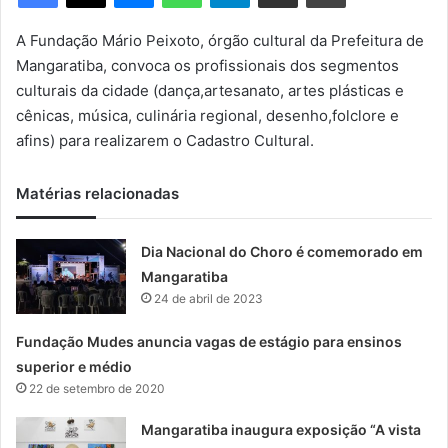
m
e
A Fundação Mário Peixoto, órgão cultural da Prefeitura de
-
Mangaratiba, convoca os profissionais dos segmentos
m
culturais da cidade (dança,artesanato, artes plásticas e
a
cênicas, música, culinária regional, desenho,folclore e
i
afins) para realizarem o Cadastro Cultural.
l
Matérias relacionadas
Dia Nacional do Choro é comemorado em
Mangaratiba
24 de abril de 2023
Fundação Mudes anuncia vagas de estágio para ensinos
superior e médio
22 de setembro de 2020
Mangaratiba inaugura exposição “A vista