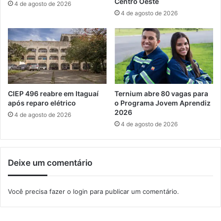
Centro Oeste
4 de agosto de 2026
o
ç
4 de agosto de 2026
R
ã
i
o
o
d
e
J
a
c
a
CIEP 496 reabre em Itaguaí
Ternium abre 80 vagas para
r
após reparo elétrico
o Programa Jovem Aprendiz
2026
e
4 de agosto de 2026
í
4 de agosto de 2026
Deixe um comentário
Você precisa fazer o
login
para publicar um comentário.