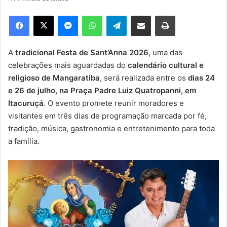
d
e
Facebook
X
Messenger
WhatsApp
Telegram
Compartilhar via e-mail
Imprimir
u
m
e
A
tradicional Festa de Sant’Anna 2026,
uma das
-
celebrações mais aguardadas do
calendário cultural e
m
religioso de Mangaratiba
, será realizada entre os
dias 24
a
e 26 de julho, na Praça Padre Luiz Quatropanni, em
i
Itacuruçá
. O evento promete reunir moradores e
l
visitantes em três dias de programação marcada por fé,
tradição, música, gastronomia e entretenimento para toda
a família.