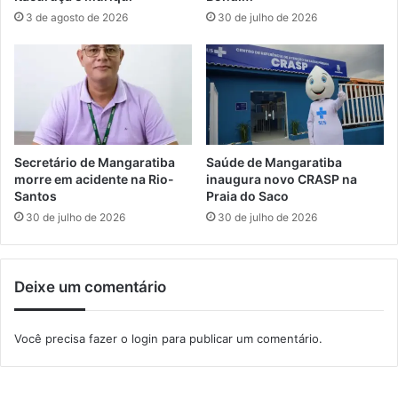
t
r
3 de agosto de 2026
30 de julho de 2026
a
e
g
c
e
e
n
a
s
t
P
e
o
n
é
d
Secretário de Mangaratiba
Saúde de Mangaratiba
t
i
morre em acidente na Rio-
inaugura novo CRASP na
i
m
Santos
Praia do Saco
c
e
30 de julho de 2026
30 de julho de 2026
a
n
s
t
o
Deixe um comentário
g
r
a
Você precisa fazer o
login
para publicar um comentário.
t
u
i