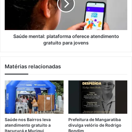
i
i
e
l
n
m
a
e
u
n
g
t
u
a
Saúde mental: plataforma oferece atendimento
r
l
gratuito para jovens
a
:
E
p
s
l
Matérias relacionadas
p
a
a
t
ç
a
o
f
d
o
e
r
P
m
e
a
r
o
Saúde nos Bairros leva
Prefeitura de Mangaratiba
a
f
atendimento gratuito a
divulga velório de Rodrigo
l
e
Itacuruçá e Muriqui
Bondim