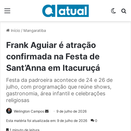
Menu
Switch
P
Início
/
Mangaratiba
Frank Aguiar é atração
confirmada na Festa de
Sant’Anna em Itacuruçá
Festa da padroeira acontece de 24 e 26 de
julho, com programação que reúne shows,
gastronomia, área infantil e celebrações
religiosas
Welington Campos
M
9 de julho de 2026
a
Esta matéria foi atualizada em: 9 de julho de 2026
0
n
1 minuto de leitura