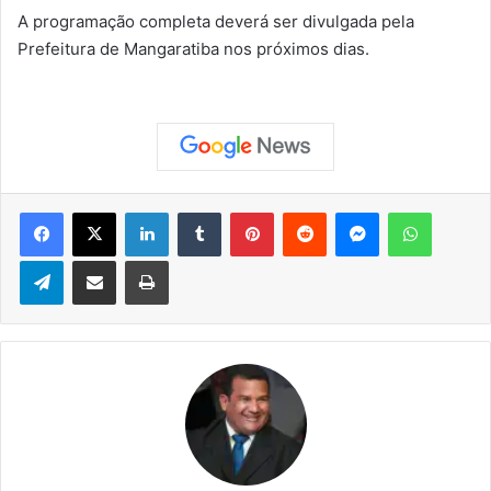
A programação completa deverá ser divulgada pela
Prefeitura de Mangaratiba nos próximos dias.
Facebook
X
Linkedin
Tumblr
Pinterest
Reddit
Messenger
WhatsApp
Telegram
Compartilhar via e-mail
Imprimir