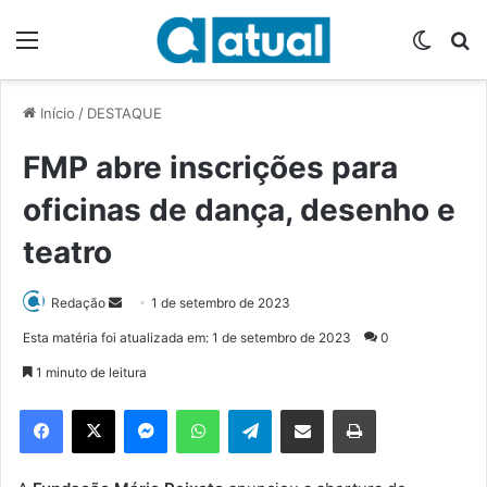
Menu
Switch
P
Início
/
DESTAQUE
FMP abre inscrições para
oficinas de dança, desenho e
teatro
Redação
M
1 de setembro de 2023
a
Esta matéria foi atualizada em: 1 de setembro de 2023
0
n
1 minuto de leitura
d
e
Facebook
X
Messenger
WhatsApp
Telegram
Compartilhar via e-mail
Imprimir
u
m
e