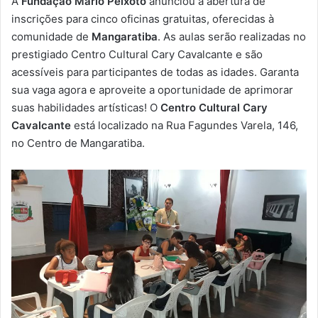
A
Fundação Mário Peixoto
anunciou a abertura de
-
inscrições para cinco oficinas gratuitas, oferecidas à
m
comunidade de
Mangaratiba
. As aulas serão realizadas no
a
prestigiado Centro Cultural Cary Cavalcante e são
i
acessíveis para participantes de todas as idades. Garanta
l
sua vaga agora e aproveite a oportunidade de aprimorar
suas habilidades artísticas! O
Centro Cultural Cary
Cavalcante
está localizado na Rua Fagundes Varela, 146,
no Centro de Mangaratiba.