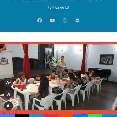
Política de I.A
Facebook
YouTube
Instagram
Spotify
A+
A
A-
Oficina de desenho é um dos cinco cursos gratuitos oferecidos pela