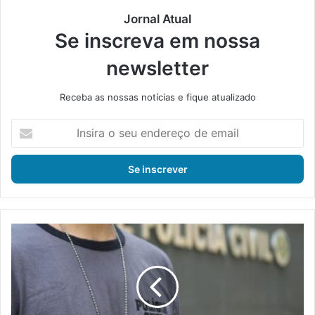
Jornal Atual
Se inscreva em nossa
newsletter
Receba as nossas notícias e fique atualizado
I
n
s
i
r
a
o
s
P
e
o
u
l
e
í
n
c
d
i