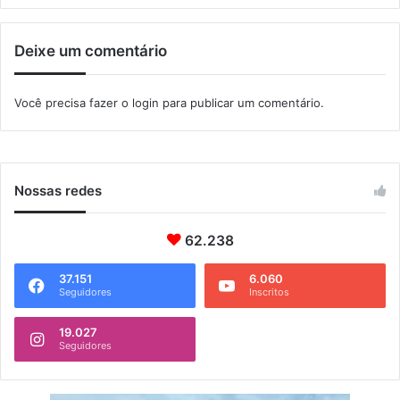
d
e
Deixe um comentário
a
p
o
Você precisa fazer o
login
para publicar um comentário.
i
o
à
c
o
Nossas redes
m
u
n
62.238
i
d
37.151
6.060
Seguidores
Inscritos
a
d
e
19.027
Seguidores