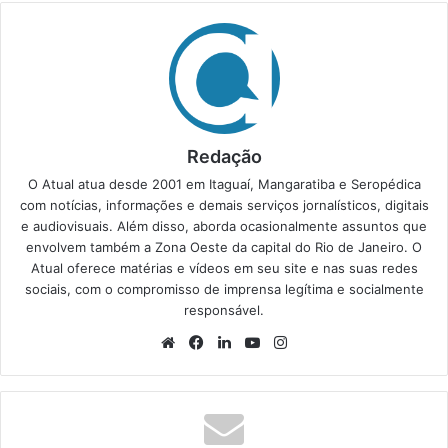
Redação
O Atual atua desde 2001 em Itaguaí, Mangaratiba e Seropédica
com notícias, informações e demais serviços jornalísticos, digitais
e audiovisuais. Além disso, aborda ocasionalmente assuntos que
envolvem também a Zona Oeste da capital do Rio de Janeiro. O
Atual oferece matérias e vídeos em seu site e nas suas redes
sociais, com o compromisso de imprensa legítima e socialmente
responsável.
We
Fa
Lin
Yo
Ins
bsi
ce
ke
uT
tag
te
bo
din
ub
ra
ok
e
m