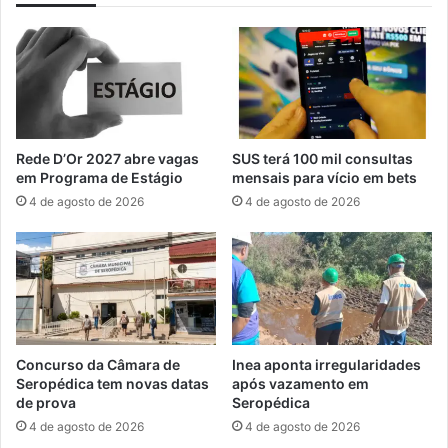
r
a
t
r
o
a
S
m
u
u
d
l
e
h
s
Rede D’Or 2027 abre vagas
SUS terá 100 mil consultas
e
t
em Programa de Estágio
mensais para vício em bets
r
e
4 de agosto de 2026
4 de agosto de 2026
e
o
m
r
I
g
t
a
a
n
g
i
u
z
a
a
Concurso da Câmara de
Inea aponta irregularidades
í
m
Seropédica tem novas datas
após vazamento em
O
de prova
Seropédica
N
4 de agosto de 2026
4 de agosto de 2026
G