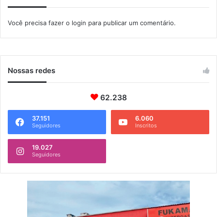
o
C
Você precisa fazer o
login
para publicar um comentário.
a
p
s
i
I
Nossas redes
t
a
62.238
g
u
a
37.151
6.060
Seguidores
Inscritos
í
19.027
Seguidores