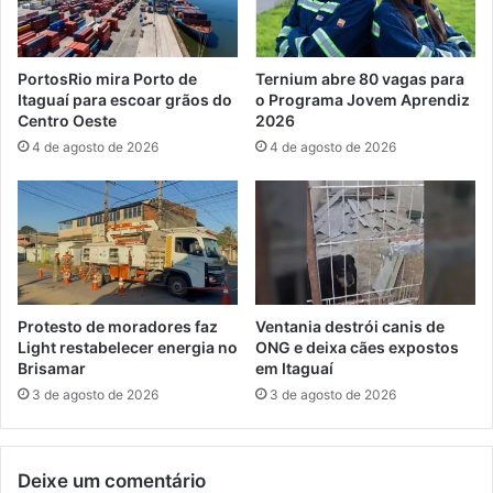
d
f
o
a
s
l
PortosRio mira Porto de
Ternium abre 80 vagas para
2
t
Itaguaí para escoar grãos do
o Programa Jovem Aprendiz
0
a
Centro Oeste
2026
1
d
4 de agosto de 2026
4 de agosto de 2026
8
e
p
r
o
f
i
s
s
Protesto de moradores faz
Ventania destrói canis de
i
Light restabelecer energia no
ONG e deixa cães expostos
o
Brisamar
em Itaguaí
n
3 de agosto de 2026
3 de agosto de 2026
a
i
s
Deixe um comentário
n