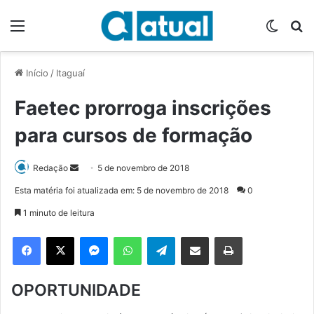
Menu
Switch
P
Início
/
Itaguaí
Faetec prorroga inscrições
para cursos de formação
Redação
M
5 de novembro de 2018
a
Esta matéria foi atualizada em: 5 de novembro de 2018
0
n
1 minuto de leitura
d
e
Facebook
X
Messenger
WhatsApp
Telegram
Compartilhar via e-mail
Imprimir
u
m
OPORTUNIDADE
e
-