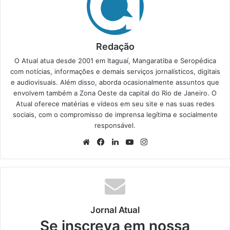
Redação
O Atual atua desde 2001 em Itaguaí, Mangaratiba e Seropédica
com notícias, informações e demais serviços jornalísticos, digitais
e audiovisuais. Além disso, aborda ocasionalmente assuntos que
envolvem também a Zona Oeste da capital do Rio de Janeiro. O
Atual oferece matérias e vídeos em seu site e nas suas redes
sociais, com o compromisso de imprensa legítima e socialmente
responsável.
We
Fa
Lin
Yo
Ins
bsi
ce
ke
uT
tag
te
bo
din
ub
ra
ok
e
m
Jornal Atual
Se inscreva em nossa