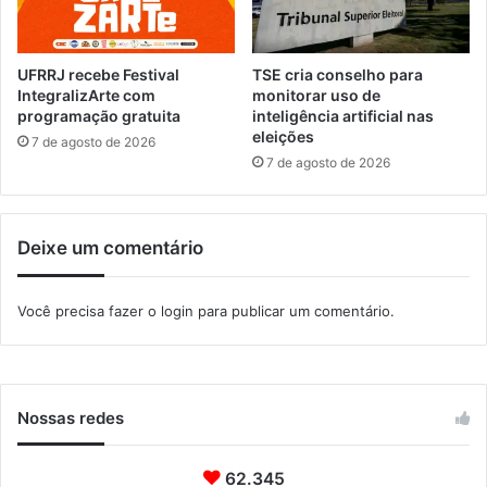
u
b
i
l
i
UFRRJ recebe Festival
TSE cria conselho para
c
IntegralizArte com
monitorar uso de
a
programação gratuita
inteligência artificial nas
eleições
d
7 de agosto de 2026
e
7 de agosto de 2026
S
a
ú
Deixe um comentário
d
e
d
Você precisa fazer o
login
para publicar um comentário.
e
2
0
2
6
Nossas redes
62.345