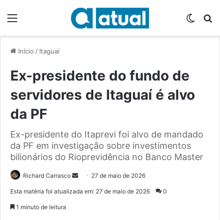
Menu
Switch
P
Início
/
Itaguaí
Ex-presidente do fundo de
servidores de Itaguaí é alvo
da PF
Ex-presidente do Itaprevi foi alvo de mandado
da PF em investigação sobre investimentos
bilionários do Rioprevidência no Banco Master
Richard Carrasco
M
27 de maio de 2026
a
Esta matéria foi atualizada em: 27 de maio de 2026
0
n
1 minuto de leitura
d