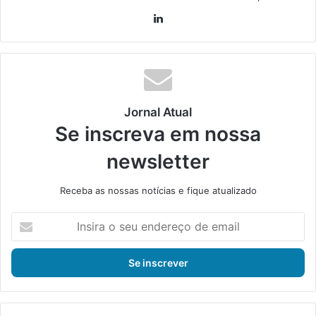
Lin
ke
din
Jornal Atual
Se inscreva em nossa
newsletter
Receba as nossas notícias e fique atualizado
I
n
s
i
r
a
o