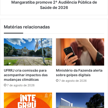
e
b
Mangaratiba promove 2ª Audiência Pública de
l
a
Saúde de 2026
a
p
z
r
e
o
Matérias relacionadas
r
m
é
o
e
v
n
e
t
2
r
ª
e
A
g
u
u
d
UFRRJ cria comissão para
Ministério da Fazenda alerta
e
i
acompanhar impactos das
sobre golpes digitais
e
ê
mudanças climáticas
7 de agosto de 2026
m
n
7 de agosto de 2026
M
c
u
i
r
a
i
P
q
ú