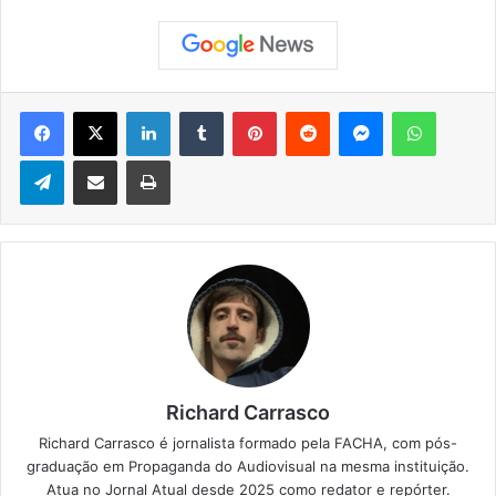
Facebook
X
Linkedin
Tumblr
Pinterest
Reddit
Messenger
WhatsApp
Telegram
Compartilhar via e-mail
Imprimir
Richard Carrasco
Richard Carrasco é jornalista formado pela FACHA, com pós-
graduação em Propaganda do Audiovisual na mesma instituição.
Atua no Jornal Atual desde 2025 como redator e repórter.