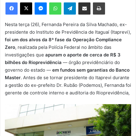
e
Facebook
X
Messenger
WhatsApp
Telegram
Compartilhar via e-mail
Imprimir
u
m
e
Nesta terça (26), Fernanda Pereira da Silva Machado, ex-
-
presidente do Instituto de Previdência de Itaguaí (Itaprevi),
m
foi um dos alvos da 8ª fase da Operação Compliance
a
Zero
, realizada pela Polícia Federal no âmbito das
i
investigações que
apuram o aporte de cerca de R$ 3
l
bilhões do Rioprevidência
— órgão previdênciário do
governo do estado —
em fundos sem garantias do Banco
Master
. Antes de se tornar presidente do Itaprevi durante
a gestão do ex-prefeito Dr. Rubão (Podemos), Fernanda foi
gerente de controle interno e auditoria do Rioprevidência,