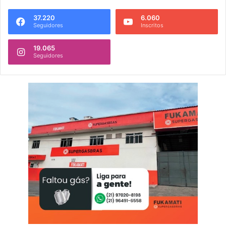
37.220
6.060
Seguidores
Inscritos
19.065
Seguidores