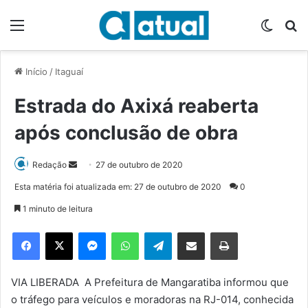
Menu
Switch
P
Início
/
Itaguaí
Estrada do Axixá reaberta
após conclusão de obra
Redação
M
27 de outubro de 2020
a
Esta matéria foi atualizada em: 27 de outubro de 2020
0
n
1 minuto de leitura
d
e
Facebook
X
Messenger
WhatsApp
Telegram
Compartilhar via e-mail
Imprimir
u
m
e
VIA LIBERADA A Prefeitura de Mangaratiba informou que
-
o tráfego para veículos e moradoras na RJ-014, conhecida