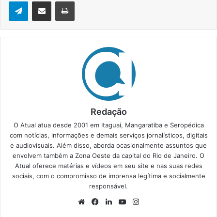
Telegram
Compartilhar via e-mail
Imprimir
Redação
O Atual atua desde 2001 em Itaguaí, Mangaratiba e Seropédica
com notícias, informações e demais serviços jornalísticos, digitais
e audiovisuais. Além disso, aborda ocasionalmente assuntos que
envolvem também a Zona Oeste da capital do Rio de Janeiro. O
Atual oferece matérias e vídeos em seu site e nas suas redes
sociais, com o compromisso de imprensa legítima e socialmente
responsável.
We
Fa
Lin
Yo
Ins
bsi
ce
ke
uT
tag