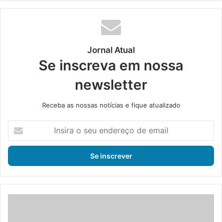
te
bo
din
ub
ra
ok
e
m
Jornal Atual
Se inscreva em nossa
newsletter
Receba as nossas notícias e fique atualizado
I
n
s
i
r
a
o
s
P
e
M
u
p