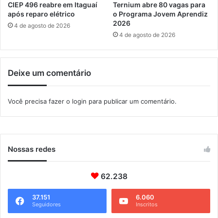
a
a
CIEP 496 reabre em Itaguaí
Ternium abre 80 vagas para
í
d
após reparo elétrico
o Programa Jovem Aprendiz
e
2026
4 de agosto de 2026
m
4 de agosto de 2026
o
d
e
Deixe um comentário
r
n
i
Você precisa fazer o
login
para publicar um comentário.
z
a
ç
ã
o
Nossas redes
62.238
37.151
6.060
Seguidores
Inscritos