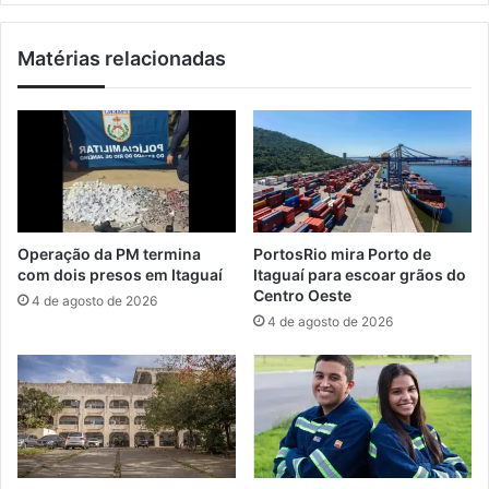
r
ç
á
ã
Matérias relacionadas
f
o
i
d
c
e
o
J
d
a
e
c
d
a
r
r
o
e
Operação da PM termina
PortosRio mira Porto de
g
í
com dois presos em Itaguaí
Itaguaí para escoar grãos do
a
r
Centro Oeste
4 de agosto de 2026
s
e
4 de agosto de 2026
e
c
m
e
I
b
t
e
a
o
g
b
u
r