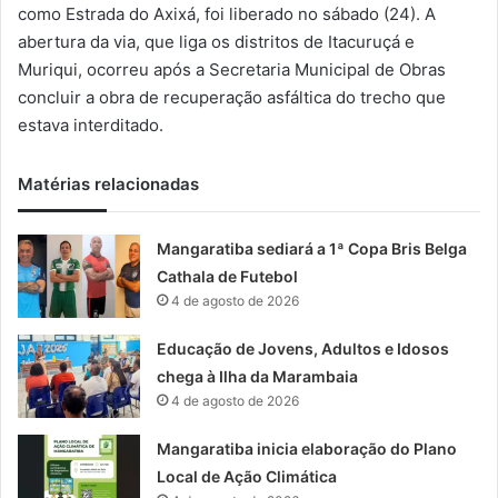
m
como Estrada do Axixá, foi liberado no sábado (24). A
a
abertura da via, que liga os distritos de Itacuruçá e
i
Muriqui, ocorreu após a Secretaria Municipal de Obras
l
concluir a obra de recuperação asfáltica do trecho que
estava interditado.
Matérias relacionadas
Mangaratiba sediará a 1ª Copa Bris Belga
Cathala de Futebol
4 de agosto de 2026
Educação de Jovens, Adultos e Idosos
chega à Ilha da Marambaia
4 de agosto de 2026
Mangaratiba inicia elaboração do Plano
Local de Ação Climática