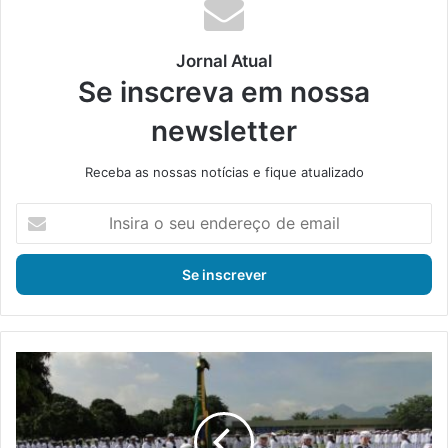
ok
e
m
Jornal Atual
Se inscreva em nossa
newsletter
Receba as nossas notícias e fique atualizado
I
n
s
i
r
a
o
s
M
e
a
u
r
e
i
n
n