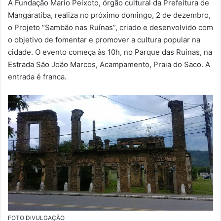
A Fundação Mario Peixoto, órgão cultural da Prefeitura de
m
Mangaratiba, realiza no próximo domingo, 2 de dezembro,
a
o Projeto “Sambão nas Ruínas”, criado e desenvolvido com
i
o objetivo de fomentar e promover a cultura popular na
l
cidade. O evento começa às 10h, no Parque das Ruínas, na
Estrada São João Marcos, Acampamento, Praia do Saco. A
entrada é franca.
FOTO DIVULGAÇÃO