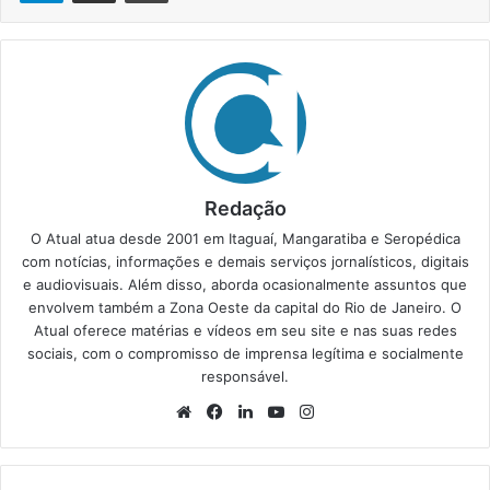
Redação
O Atual atua desde 2001 em Itaguaí, Mangaratiba e Seropédica
com notícias, informações e demais serviços jornalísticos, digitais
e audiovisuais. Além disso, aborda ocasionalmente assuntos que
envolvem também a Zona Oeste da capital do Rio de Janeiro. O
Atual oferece matérias e vídeos em seu site e nas suas redes
sociais, com o compromisso de imprensa legítima e socialmente
responsável.
We
Fa
Lin
Yo
Ins
bsi
ce
ke
uT
tag
te
bo
din
ub
ra