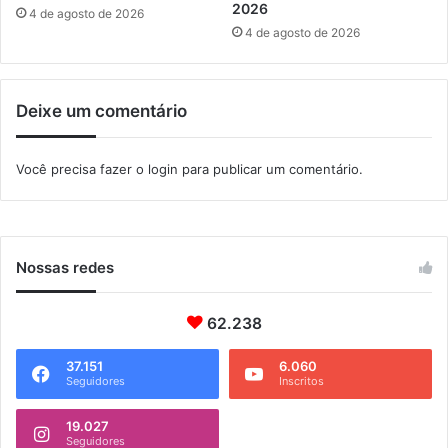
i
o
2026
4 de agosto de 2026
o
R
4 de agosto de 2026
i
o
d
Deixe um comentário
e
J
a
Você precisa fazer o
login
para publicar um comentário.
n
e
i
r
o
Nossas redes
62.238
37.151
6.060
Seguidores
Inscritos
19.027
Seguidores