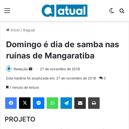
Menu
Switch
P
Início
/
Itaguaí
Domingo é dia de samba nas
ruínas de Mangaratiba
Redação
M
27 de novembro de 2018
a
Esta matéria foi atualizada em: 27 de novembro de 2018
0
n
1 minuto de leitura
d
e
Facebook
X
Messenger
WhatsApp
Telegram
Compartilhar via e-mail
Imprimir
u
m
PROJETO
e
-