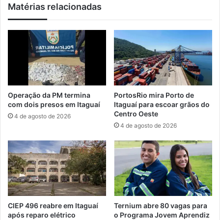
Matérias relacionadas
e
u
r
n
v
i
i
r
ç
á
o
t
M
o
i
d
l
a
Operação da PM termina
PortosRio mira Porto de
i
s
com dois presos em Itaguaí
Itaguaí para escoar grãos do
t
a
Centro Oeste
4 de agosto de 2026
a
s
4 de agosto de 2026
r
g
V
e
o
r
l
a
u
ç
n
õ
t
e
á
s
CIEP 496 reabre em Itaguaí
Ternium abre 80 vagas para
r
n
após reparo elétrico
o Programa Jovem Aprendiz