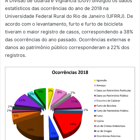
A Divisão de Guarda e Vigilância (DGV) divulgou os dados
-
estatísticos das ocorrências do ano de 2018 na
m
Universidade Federal Rural do Rio de Janeiro (UFRRJ). De
a
acordo com o levantamento, furto e furto de bicicleta
i
tiveram o maior registro de casos, correspondendo a 38%
l
das ocorrências do ano passado. Ocorrências externas e
danos ao patrimônio público corresponderam a 22% dos
registros.