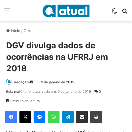
Menu
Switch
P
Início
/
Geral
DGV divulga dados de
ocorrências na UFRRJ em
2018
Redação
M
9 de janeiro de 2019
a
Esta matéria foi atualizada em: 9 de janeiro de 2019
0
n
1 minuto de leitura
d
e
Facebook
X
Messenger
WhatsApp
Telegram
Compartilhar via e-mail
Imprimir
u
m
e