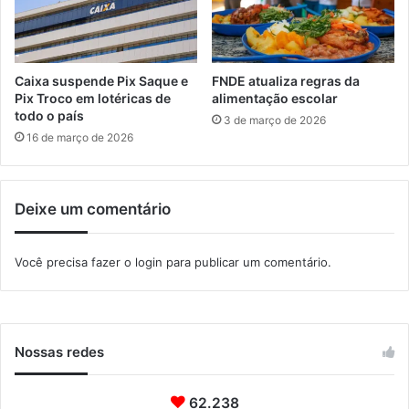
A
i
t
n
i
h
b
o
Caixa suspende Pix Saque e
FNDE atualiza regras da
a
a
Pix Troco em lotéricas de
alimentação escolar
i
o
todo o país
3 de março de 2026
a
r
16 de março de 2026
ç
a
m
Deixe um comentário
e
n
t
Você precisa fazer o
login
para publicar um comentário.
o
d
e
2
0
Nossas redes
1
9
62.238