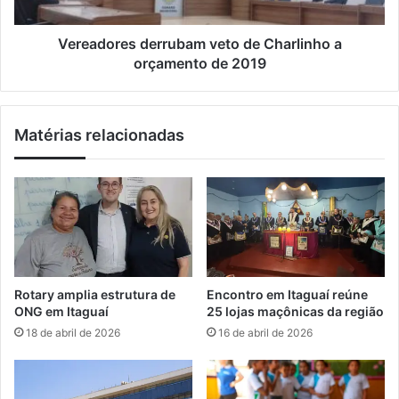
z
r
p
e
r
s
Vereadores derrubam veto de Charlinho a
i
d
orçamento de 2019
m
e
e
r
i
r
Matérias relacionadas
r
u
o
b
t
a
r
m
e
v
i
e
n
t
a
o
m
d
Rotary amplia estrutura de
Encontro em Itaguaí reúne
e
e
ONG em Itaguaí
25 lojas maçônicas da região
n
C
18 de abril de 2026
16 de abril de 2026
t
h
o
a
e
r
m
l