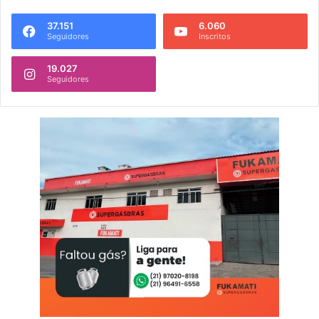
37.151
6.060
Seguidores
Inscritos
19.027
Seguidores