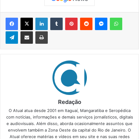
Facebook
X
Linkedin
Tumblr
Pinterest
Reddit
Messenger
WhatsApp
Telegram
Compartilhar via e-mail
Imprimir
Redação
O Atual atua desde 2001 em Itaguaí, Mangaratiba e Seropédica
com notícias, informações e demais serviços jornalísticos, digitais
e audiovisuais. Além disso, aborda ocasionalmente assuntos que
envolvem também a Zona Oeste da capital do Rio de Janeiro. O
Atual oferece matérias e vídeos em seu site e nas suas redes