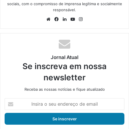
sociais, com o compromisso de imprensa legítima e socialmente
responsável.
We
Fa
Lin
Yo
Ins
bsi
ce
ke
uT
tag
te
bo
din
ub
ra
ok
e
m
Jornal Atual
Se inscreva em nossa
newsletter
Receba as nossas notícias e fique atualizado
I
n
s
i
r