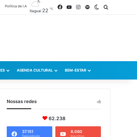
Política de I.A
Facebook
YouTube
Instagram
Spotify
Switch skin
Procurar po
℃
22
Itaguaí
ES
AGENDA CULTURAL
BEM-ESTAR
Nossas redes
62.238
37.151
6.060
Seguidores
Inscritos