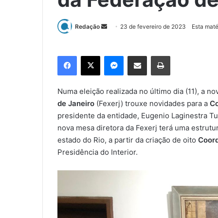
Redação
M
23 de fevereiro de 2023
Esta maté
a
n
Facebook
X
Messenger
Compartilhar via e-mail
Imprimir
d
e
u
Numa eleição realizada no último dia (11), a no
m
de Janeiro
(Fexerj) trouxe novidades para a
Co
e
presidente da entidade, Eugenio Laginestra Tum
-
nova mesa diretora da Fexerj terá uma estrutur
m
estado do Rio, a partir da criação de oito
Coord
a
Presidência do Interior.
i
l