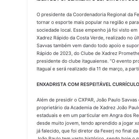
O presidente da Coordenadoria Regional da Fe
tornar o esporte mais popular na região e para
sociedade local. Esse empenho já foi visto e
Xadrez Rápido da Costa Verde, realizado no úl
Savvas também vem dando todo apoio e suporte
Rápido de 2023, do Clube de Xadrez Prometheu
presidente do clube itaguaiense. “O evento p
Itaguaí e será realizado dia 11 de março, a par
ENXADRISTA COM RESPEITÁVEL CURRÍCUL
Além de presidir o CXPAR, João Paulo Savvas é
proprietário da Academia de Xadrez João Paulo
estaduais e em um particular em Angra dos Re
desde muito jovem, tendo aprendido a jogar xa
já falecido, que foi diretor da Fexerj no final
João Paulo tem vasto histórico, sendo hoje o n