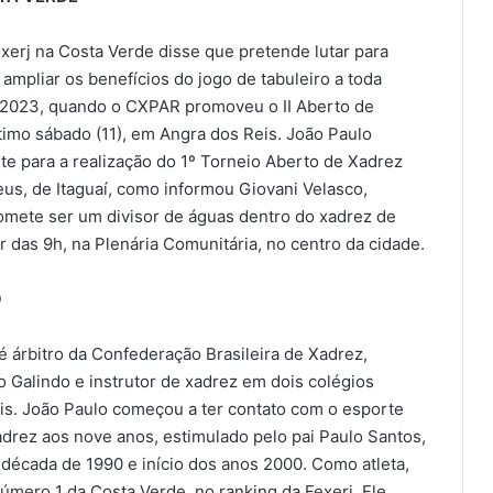
xerj na Costa Verde disse que pretende lutar para
 ampliar os benefícios do jogo de tabuleiro a toda
m 2023, quando o CXPAR promoveu o II Aberto de
timo sábado (11), em Angra dos Reis. João Paulo
 para a realização do 1º Torneio Aberto de Xadrez
s, de Itaguaí, como informou Giovani Velasco,
romete ser um divisor de águas dentro do xadrez de
tir das 9h, na Plenária Comunitária, no centro da cidade.
O
 árbitro da Confederação Brasileira de Xadrez,
 Galindo e instrutor de xadrez em dois colégios
is. João Paulo começou a ter contato com o esporte
drez aos nove anos, estimulado pelo pai Paulo Santos,
 da década de 1990 e início dos anos 2000. Como atleta,
úmero 1 da Costa Verde, no ranking da Fexerj. Ele