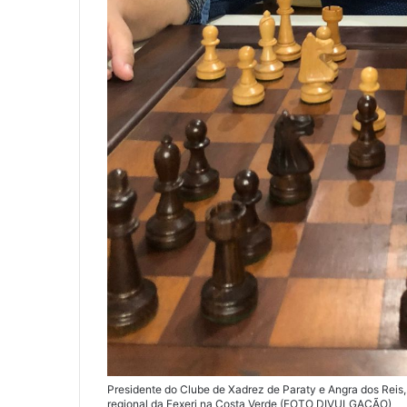
Presidente do Clube de Xadrez de Paraty e Angra dos Rei
regional da Fexerj na Costa Verde (FOTO DIVULGAÇÃO)