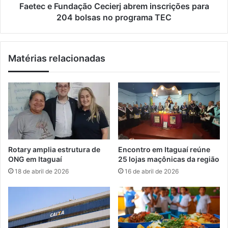
i
n
Faetec e Fundação Cecierj abrem inscrições para
b
d
204 bolsas no programa TEC
a
a
p
ç
a
ã
Matérias relacionadas
r
o
t
C
i
e
c
c
i
i
p
e
a
r
d
j
e
a
Rotary amplia estrutura de
Encontro em Itaguaí reúne
c
b
ONG em Itaguaí
25 lojas maçônicas da região
a
r
18 de abril de 2026
16 de abril de 2026
m
e
p
m
a
i
n
n
h
s