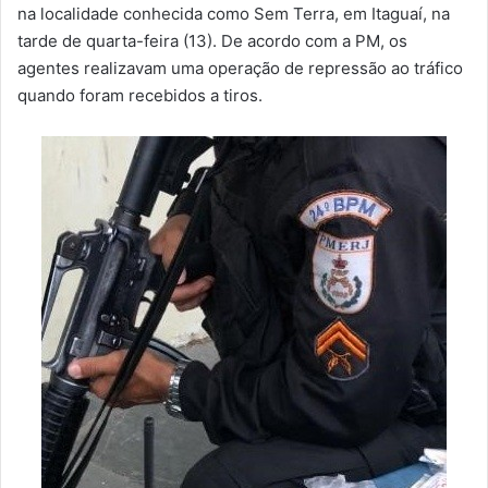
m
na localidade conhecida como Sem Terra, em Itaguaí, na
a
tarde de quarta-feira (13). De acordo com a PM, os
i
agentes realizavam uma operação de repressão ao tráfico
l
quando foram recebidos a tiros.