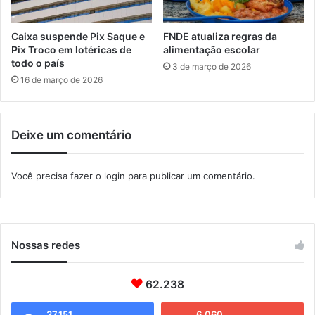
a
c
d
r
e
i
Caixa suspende Pix Saque e
FNDE atualiza regras da
p
ç
Pix Troco em lotéricas de
alimentação escolar
r
õ
todo o país
3 de março de 2026
e
e
16 de março de 2026
v
s
e
p
n
a
ç
Deixe um comentário
r
ã
a
o
2
Você precisa fazer o
login
para publicar um comentário.
d
0
e
4
a
b
c
o
i
l
Nossas redes
d
s
e
a
n
s
62.238
t
n
e
o
37.151
6.060