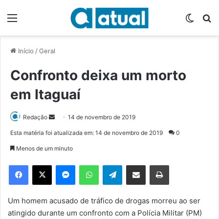
Menu
Switch
P
Início
/
Geral
Confronto deixa um morto
em Itaguaí
Redação
M
14 de novembro de 2019
a
Esta matéria foi atualizada em: 14 de novembro de 2019
0
n
Menos de um minuto
d
e
Facebook
X
Messenger
WhatsApp
Telegram
Compartilhar via e-mail
Imprimir
u
m
e
Um homem acusado de tráfico de drogas morreu ao ser
-
atingido durante um confronto com a Polícia Militar (PM)