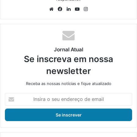
We
Fa
Lin
Yo
Ins
bsi
ce
ke
uT
tag
te
bo
din
ub
ra
ok
e
m
Jornal Atual
Se inscreva em nossa
newsletter
Receba as nossas notícias e fique atualizado
I
n
s
i
r
a
o