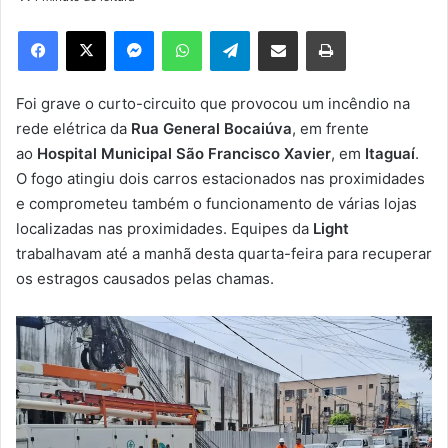
d
e
Facebook
X
Messenger
WhatsApp
Telegram
Compartilhar via e-mail
Imprimir
u
m
e
Foi grave o curto-circuito que provocou um incêndio na
-
rede elétrica da
Rua General Bocaiúva
, em frente
m
ao
Hospital Municipal São Francisco Xavier
, em
Itaguaí
.
a
O fogo atingiu dois carros estacionados nas proximidades
i
e comprometeu também o funcionamento de várias lojas
l
localizadas nas proximidades. Equipes da
Light
trabalhavam até a manhã desta quarta-feira para recuperar
os estragos causados pelas chamas.