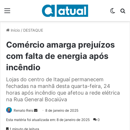
Menu
Switch
P
Início
/
DESTAQUE
Comércio amarga prejuízos
com falta de energia após
incêndio
Lojas do centro de Itaguaí permanecem
fechadas na manhã desta quarta-feira, 24
horas após incêndio que afetou a rede elétrica
na Rua General Bocaiúva
Renato Reis
M
8 de janeiro de 2025
a
Esta matéria foi atualizada em: 8 de janeiro de 2025
0
n
1 minuto de leitura