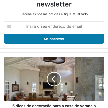
newsletter
Receba as nossas notícias e fique atualizado
I
n
s
i
r
a
o
s
5
e
d
u
i
e
c
n
a
d
s
e
d
r
e
e
d
ç
e
5 dicas de decoração para a casa de veraneio