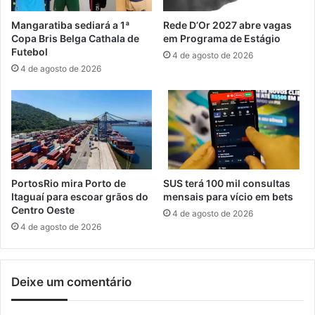
a
a
n
m
Mangaratiba sediará a 1ª
Rede D’Or 2027 abre vagas
e
o
Copa Bris Belga Cathala de
em Programa de Estágio
i
A
Futebol
4 de agosto de 2026
o
t
4 de agosto de 2026
u
a
l
PortosRio mira Porto de
SUS terá 100 mil consultas
Itaguaí para escoar grãos do
mensais para vício em bets
Centro Oeste
4 de agosto de 2026
4 de agosto de 2026
Deixe um comentário