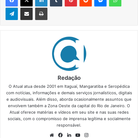
Telegram
Compartilhar via e-mail
Imprimir
Redação
O Atual atua desde 2001 em Itaguaí, Mangaratiba e Seropédica
com notícias, informações e demais serviços jornalísticos, digitais
e audiovisuais. Além disso, aborda ocasionalmente assuntos que
envolvem também a Zona Oeste da capital do Rio de Janeiro. O
Atual oferece matérias e vídeos em seu site e nas suas redes
sociais, com o compromisso de imprensa legítima e socialmente
responsável.
We
Fa
Lin
Yo
Ins