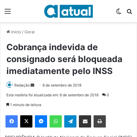
Menu
Switch
P
Início
/
Geral
Cobrança indevida de
consignado será bloqueada
imediatamente pelo INSS
Redação
M
6 de setembro de 2018
a
Esta matéria foi atualizada em: 6 de setembro de 2018
0
n
1 minuto de leitura
d
e
Facebook
X
Messenger
WhatsApp
Telegram
Compartilhar via e-mail
Imprimir
u
m
e