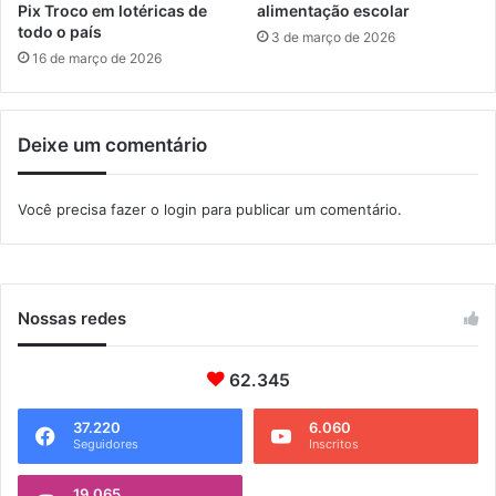
a
q
Pix Troco em lotéricas de
alimentação escolar
b
u
todo o país
3 de março de 2026
r
e
16 de março de 2026
a
v
s
e
i
i
Deixe um comentário
l
o
e
i
Você precisa fazer o
login
para publicar um comentário.
r
a
Nossas redes
62.345
37.220
6.060
Seguidores
Inscritos
19.065