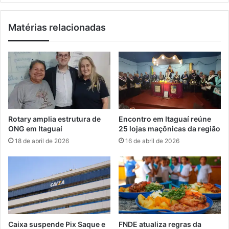
á
q
h
u
Matérias relacionadas
o
e
m
a
e
i
n
n
a
d
g
a
e
p
i
r
a
e
Rotary amplia estrutura de
Encontro em Itaguaí reúne
a
c
ONG em Itaguaí
25 lojas maçônicas da região
l
i
18 de abril de 2026
16 de abril de 2026
i
s
t
a
e
d
r
i
a
z
t
e
u
r
r
a
Caixa suspende Pix Saque e
FNDE atualiza regras da