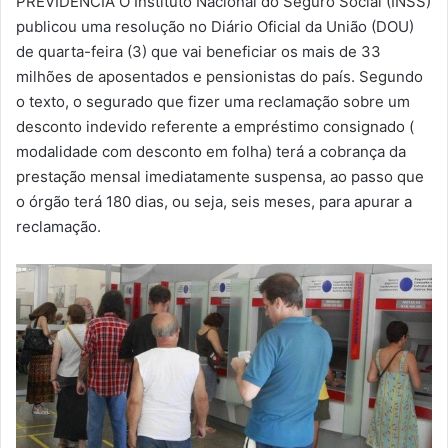
PREVIDÊNCIA O Instituto Nacional do Seguro Social (INSS)
-
publicou uma resolução no Diário Oficial da União (DOU)
m
de quarta-feira (3) que vai beneficiar os mais de 33
a
milhões de aposentados e pensionistas do país. Segundo
i
o texto, o segurado que fizer uma reclamação sobre um
l
desconto indevido referente a empréstimo consignado (
modalidade com desconto em folha) terá a cobrança da
prestação mensal imediatamente suspensa, ao passo que
o órgão terá 180 dias, ou seja, seis meses, para apurar a
reclamação.