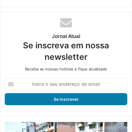
bsi
ce
ke
uT
tag
te
bo
din
ub
ra
ok
e
m
Jornal Atual
Se inscreva em nossa
newsletter
Receba as nossas notícias e fique atualizado
I
n
s
i
r
a
o
s
D
e
e