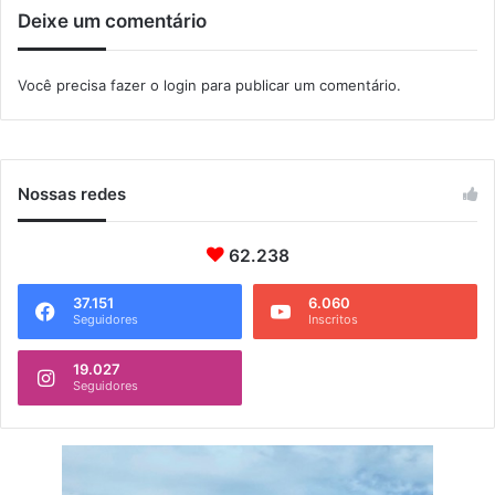
Deixe um comentário
ê
n
c
Você precisa fazer o
login
para publicar um comentário.
i
a
p
ú
b
Nossas redes
l
i
62.238
c
a
37.151
6.060
Seguidores
Inscritos
19.027
Seguidores