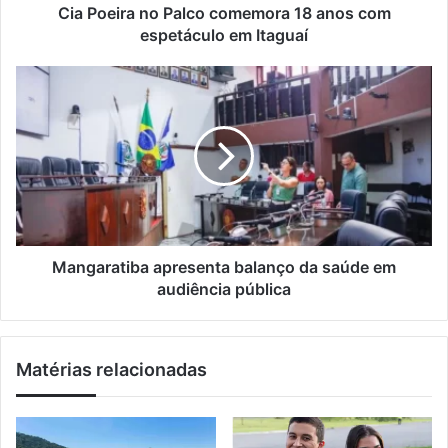
ç
n
Cia Poeira no Palco comemora 18 anos com
o
o
espetáculo em Itaguaí
d
P
e
a
M
e
l
a
m
c
n
a
o
g
i
c
a
l
o
r
m
a
e
t
m
i
o
b
Mangaratiba apresenta balanço da saúde em
r
a
audiência pública
a
a
1
p
8
r
Matérias relacionadas
a
e
n
s
o
e
s
n