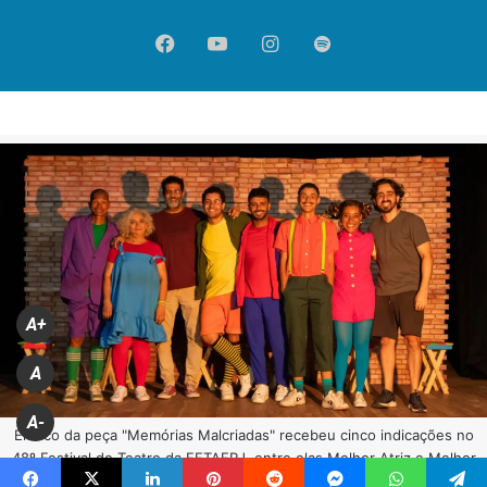
Facebook
YouTube
Instagram
Spotify
A+
A
A-
Elenco da peça "Memórias Malcriadas" recebeu cinco indicações no
48º Festival de Teatro da FETAERJ, entre elas Melhor Atriz e Melhor
Atriz Coadjuvante. (Foto: Cecília Farias)