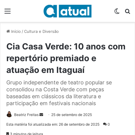
Menu
Switch
P
Início
/
Cultura e Diversão
Cia Casa Verde: 10 anos com
repertório premiado e
atuação em Itaguaí
Grupo independente de teatro popular se
consolidou na Costa Verde com peças
baseadas em clássicos da literatura e
participação em festivais nacionais
Beatriz Freitas
M
25 de setembro de 2025
a
Esta matéria foi atualizada em: 26 de setembro de 2025
0
n
3 minutos de leitura