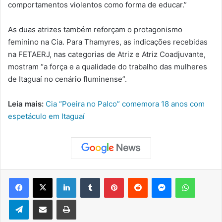
comportamentos violentos como forma de educar.”
As duas atrizes também reforçam o protagonismo
feminino na Cia. Para Thamyres, as indicações recebidas
na FETAERJ, nas categorias de Atriz e Atriz Coadjuvante,
mostram “a força e a qualidade do trabalho das mulheres
de Itaguaí no cenário fluminense”.
Leia mais:
Cia “Poeira no Palco” comemora 18 anos com
espetáculo em Itaguaí
Facebook
X
Linkedin
Tumblr
Pinterest
Reddit
Messenger
WhatsApp
Telegram
Compartilhar via e-mail
Imprimir