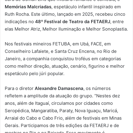
Memórias Malcriadas
, espetáculo infantil inspirado em
Ruth Rocha. Este último, lançado em 2025, recebeu cinco
indicações no
48º Festival de Teatro da FETAERJ
, entre
elas Melhor Atriz, Melhor Iluminação e Melhor Sonoplastia.
Nos festivais mineiros FETUBA, em Ubá, FACE, em
Conselheiro Lafaiete, e Santa Cruz Encena, no Rio de
Janeiro, a companhia conquistou troféus em categorias
como melhor direção, atuação, cenário, figurino e melhor
espetáculo pelo júri popular.
Para o diretor
Alexandre Damascena
, os números
refletem a amplitude da atuação do grupo. “Nestes dez
anos, além de Itaguaí, circulamos por cidades como
Seropédica, Mangaratiba, Paraty, Nova Iguaçu, Maricá,
Arraial do Cabo e Cabo Frio, além de festivais em Minas
Gerais. Participamos de três edições da FETAERJ e de
mostras no Rio e na Baixada. Esse movimento é