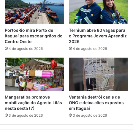
c
t
o
a
m
b
e
a
s
l
PortosRio mira Porto de
Ternium abre 80 vagas para
p
a
Itaguaí para escoar grãos do
o Programa Jovem Aprendiz
e
n
Centro Oeste
2026
t
ç
4 de agosto de 2026
4 de agosto de 2026
á
o
c
d
u
a
l
s
o
a
e
ú
m
d
I
e
Mangaratiba promove
Ventania destrói canis de
t
e
mobilização do Agosto Lilás
ONG e deixa cães expostos
a
m
nesta sexta (7)
em Itaguaí
g
a
3 de agosto de 2026
3 de agosto de 2026
u
u
a
d
í
i