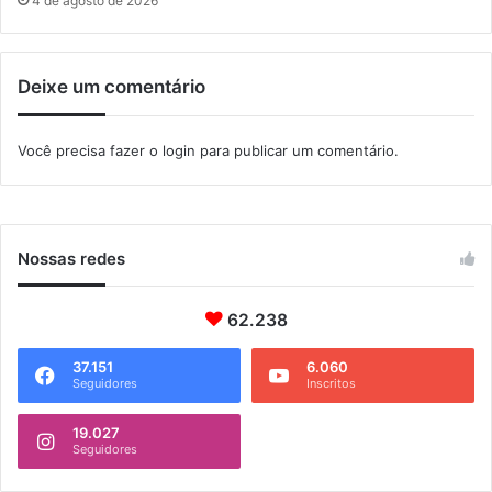
4 de agosto de 2026
t
m
a
e
g
v
Deixe um comentário
u
e
a
n
í
t
Você precisa fazer o
login
para publicar um comentário.
o
d
e
c
a
Nossas redes
i
a
62.238
q
u
e
37.151
6.060
Seguidores
Inscritos
s
19.027
Seguidores