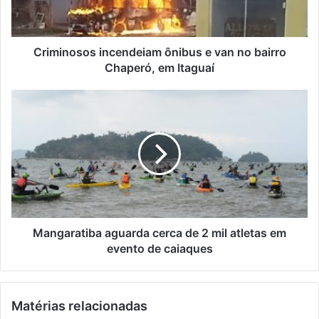
e
o
r
s
e
o
ç
s
Criminosos incendeiam ônibus e van no bairro
o
i
Chaperó, em Itaguaí
d
n
e
c
M
e
e
a
m
n
n
a
d
g
i
e
a
l
i
r
a
a
m
t
ô
i
n
b
Mangaratiba aguarda cerca de 2 mil atletas em
i
a
evento de caiaques
b
a
u
g
s
u
Matérias relacionadas
e
a