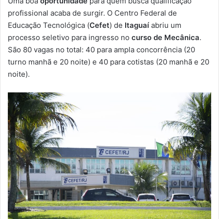
Uma boa
oportunidade
para quem busca qualificação
-
profissional acaba de surgir. O Centro Federal de
m
Educação Tecnológica (
Cefet
) de
Itaguaí
abriu um
a
processo seletivo para ingresso no
curso de Mecânica
.
i
São 80 vagas no total: 40 para ampla concorrência (20
l
turno manhã e 20 noite) e 40 para cotistas (20 manhã e 20
noite).