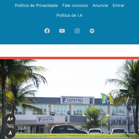
Política de Privacidade
Fale conosco
Anuncie
Entrar
Política de I.A
Facebook
YouTube
Instagram
Spotify
A+
A