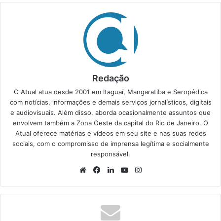
Redação
O Atual atua desde 2001 em Itaguaí, Mangaratiba e Seropédica
com notícias, informações e demais serviços jornalísticos, digitais
e audiovisuais. Além disso, aborda ocasionalmente assuntos que
envolvem também a Zona Oeste da capital do Rio de Janeiro. O
Atual oferece matérias e vídeos em seu site e nas suas redes
sociais, com o compromisso de imprensa legítima e socialmente
responsável.
We
Fa
Lin
Yo
Ins
bsi
ce
ke
uT
tag
te
bo
din
ub
ra
ok
e
m