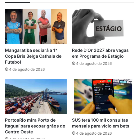
v
r
a
d
n
a
n
c
o
e
b
r
a
c
i
a
Mangaratiba sediará a 1ª
Rede D’Or 2027 abre vagas
r
d
Copa Bris Belga Cathala de
em Programa de Estágio
r
e
Futebol
4 de agosto de 2026
o
2
4 de agosto de 2026
C
m
h
i
a
l
p
a
e
t
r
l
ó
e
,
t
PortosRio mira Porto de
SUS terá 100 mil consultas
e
a
Itaguaí para escoar grãos do
mensais para vício em bets
m
s
Centro Oeste
4 de agosto de 2026
I
e