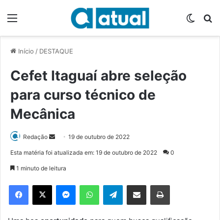
Menu
Switch
P
Início
/
DESTAQUE
Cefet Itaguaí abre seleção
para curso técnico de
Mecânica
Redação
M
19 de outubro de 2022
a
Esta matéria foi atualizada em: 19 de outubro de 2022
0
n
1 minuto de leitura
d
e
Facebook
X
Messenger
WhatsApp
Telegram
Compartilhar via e-mail
Imprimir
u
m
e