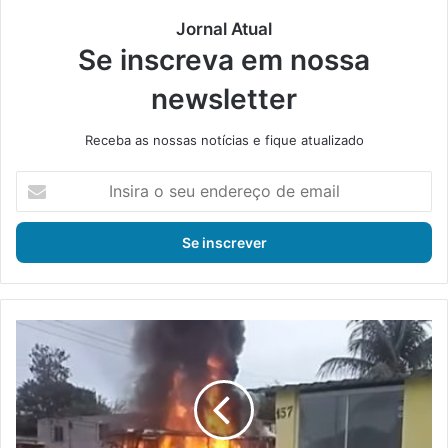
Jornal Atual
Se inscreva em nossa
newsletter
Receba as nossas notícias e fique atualizado
I
n
s
i
r
a
o
s
C
e
r
u
i
e
m
n
i
d
n