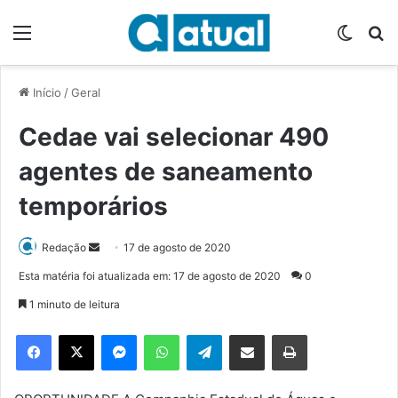
Menu
Switch
P
Início
/
Geral
Cedae vai selecionar 490
agentes de saneamento
temporários
Redação
M
17 de agosto de 2020
a
Esta matéria foi atualizada em: 17 de agosto de 2020
0
n
1 minuto de leitura
d
e
Facebook
X
Messenger
WhatsApp
Telegram
Compartilhar via e-mail
Imprimir
u
m
e