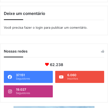
d
e
Deixe um comentário
r
e
t
Você precisa fazer o
login
para publicar um comentário.
o
r
n
o
à
Nossas redes
s
a
u
62.238
l
a
37.151
6.060
Seguidores
Inscritos
s
p
r
19.027
Seguidores
e
s
e