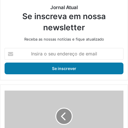
Jornal Atual
Se inscreva em nossa
newsletter
Receba as nossas notícias e fique atualizado
I
n
s
i
r
a
o
s
B
e
a
u
s
e
e
n
d
d
a