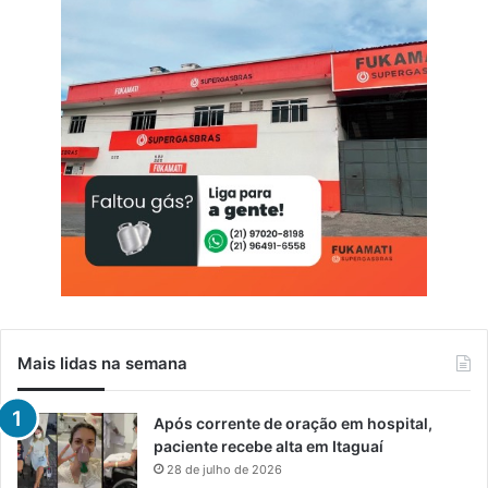
n
c
i
a
i
s
Mais lidas na semana
Após corrente de oração em hospital,
paciente recebe alta em Itaguaí
28 de julho de 2026