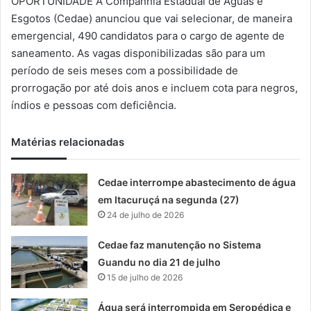
OPORTUNIDADE A Companhia Estadual de Águas e
-
Esgotos (Cedae) anunciou que vai selecionar, de maneira
m
emergencial, 490 candidatos para o cargo de agente de
a
saneamento. As vagas disponibilizadas são para um
i
período de seis meses com a possibilidade de
l
prorrogação por até dois anos e incluem cota para negros,
índios e pessoas com deficiência.
Matérias relacionadas
Cedae interrompe abastecimento de água
em Itacuruçá na segunda (27)
24 de julho de 2026
Cedae faz manutenção no Sistema
Guandu no dia 21 de julho
15 de julho de 2026
Água será interrompida em Seropédica e