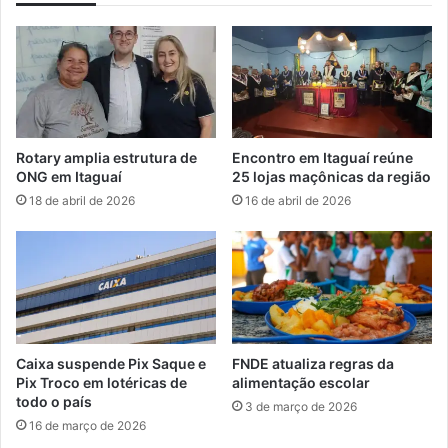
r
a
a
t
t
i
i
b
b
a
a
d
é
i
Rotary amplia estrutura de
Encontro em Itaguaí reúne
i
v
ONG em Itaguaí
25 lojas maçônicas da região
n
u
18 de abril de 2026
16 de abril de 2026
a
l
u
g
g
a
u
p
r
r
a
o
d
t
a
o
Caixa suspende Pix Saque e
FNDE atualiza regras da
c
Pix Troco em lotéricas de
alimentação escolar
o
todo o país
3 de março de 2026
l
16 de março de 2026
o