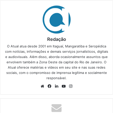
Redação
O Atual atua desde 2001 em Itaguaí, Mangaratiba e Seropédica
com notícias, informações e demais serviços jornalísticos, digitais
e audiovisuais. Além disso, aborda ocasionalmente assuntos que
envolvem também a Zona Oeste da capital do Rio de Janeiro. O
Atual oferece matérias e vídeos em seu site e nas suas redes
sociais, com o compromisso de imprensa legítima e socialmente
responsável.
We
Fa
Lin
Yo
Ins
bsi
ce
ke
uT
tag
te
bo
din
ub
ra
ok
e
m