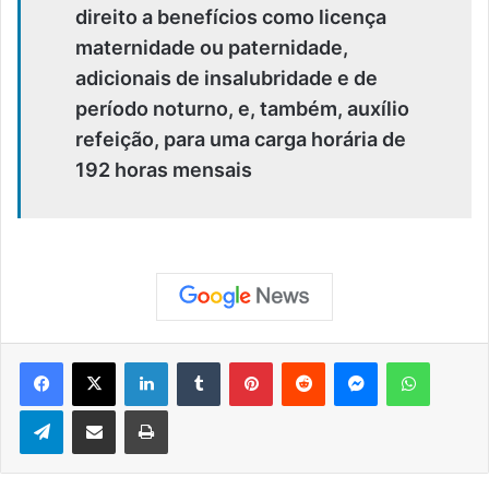
direito a benefícios como licença
maternidade ou paternidade,
adicionais de insalubridade e de
período noturno, e, também, auxílio
refeição, para uma carga horária de
192 horas mensais
Facebook
X
Linkedin
Tumblr
Pinterest
Reddit
Messenger
WhatsApp
Telegram
Compartilhar via e-mail
Imprimir