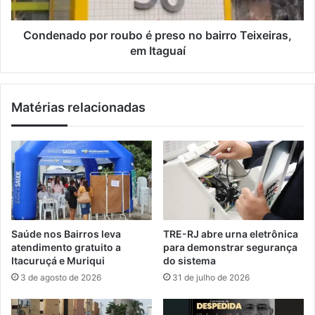
a
d
s
o
t
p
Condenado por roubo é preso no bairro Teixeiras,
r
o
em Itaguaí
o
r
n
r
o
o
Matérias relacionadas
m
u
i
b
a
o
p
é
a
p
r
r
a
e
t
s
o
o
Saúde nos Bairros leva
TRE-RJ abre urna eletrônica
d
n
atendimento gratuito a
para demonstrar segurança
o
o
Itacuruçá e Muriqui
do sistema
s
b
3 de agosto de 2026
31 de julho de 2026
o
a
s
i
p
r