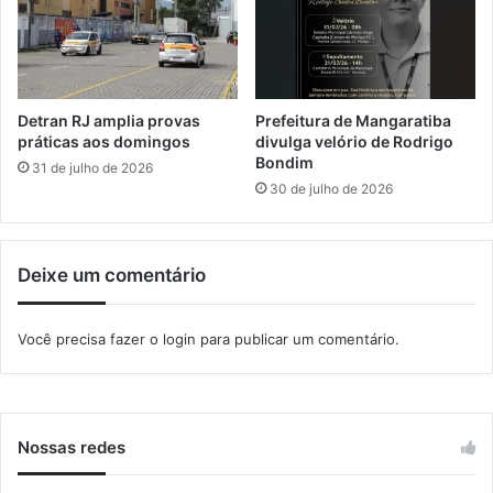
ú
r
b
o
l
T
i
e
c
i
Detran RJ amplia provas
Prefeitura de Mangaratiba
o
x
práticas aos domingos
divulga velório de Rodrigo
s
e
Bondim
31 de julho de 2026
i
30 de julho de 2026
r
a
s
Deixe um comentário
,
e
m
Você precisa fazer o
login
para publicar um comentário.
I
t
a
g
u
Nossas redes
a
í