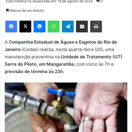
Esta matéria foi atualizada em: 18 de agosto de 2025
0
n
Menos de um minuto
d
e
Facebook
X
Messenger
WhatsApp
Telegram
Compartilhar via e-mail
Imprimir
u
m
e
A
Companhia Estadual de Águas e Esgotos do Rio de
-
Janeiro
(Cedae) realiza, nesta quarta-feira (20), uma
m
manutenção preventiva na
Unidade de Tratamento (UT)
a
Serra do Piloto, em Mangaratiba
, com início às 7h e
i
previsão de término às 23h
.
l