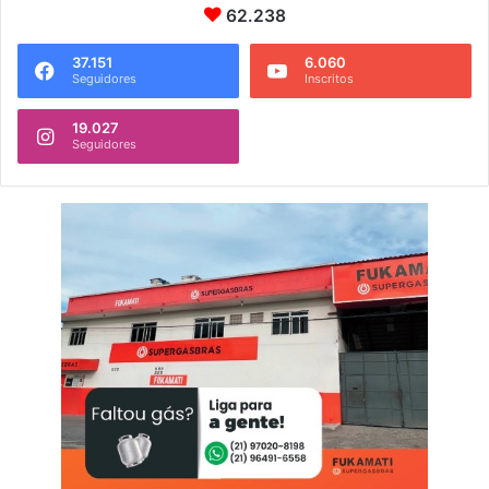
62.238
37.151
6.060
Seguidores
Inscritos
19.027
Seguidores