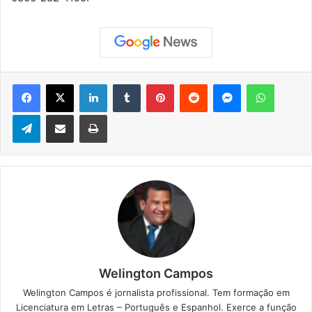
Facebook
X
Linkedin
Tumblr
Pinterest
Reddit
Messenger
WhatsApp
Telegram
Compartilhar via e-mail
Imprimir
Welington Campos
Welington Campos é jornalista profissional. Tem formação em
Licenciatura em Letras – Português e Espanhol. Exerce a função