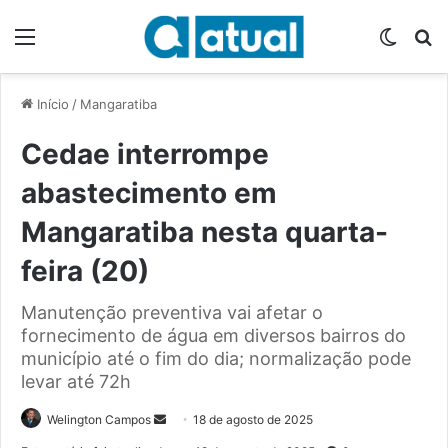
Menu
Switch
P
Início
/
Mangaratiba
Cedae interrompe
abastecimento em
Mangaratiba nesta quarta-
feira (20)
Manutenção preventiva vai afetar o
fornecimento de água em diversos bairros do
município até o fim do dia; normalização pode
levar até 72h
Welington Campos
M
18 de agosto de 2025
a