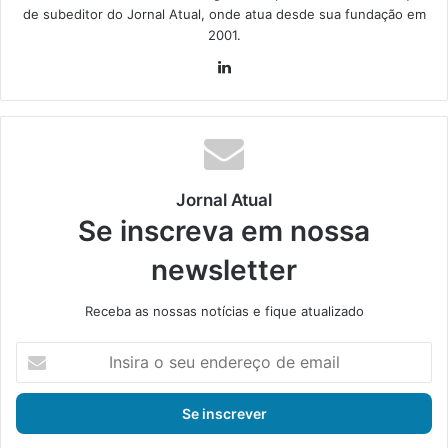
de subeditor do Jornal Atual, onde atua desde sua fundação em
2001.
Lin
ke
din
Jornal Atual
Se inscreva em nossa
newsletter
Receba as nossas notícias e fique atualizado
I
n
s
i
r