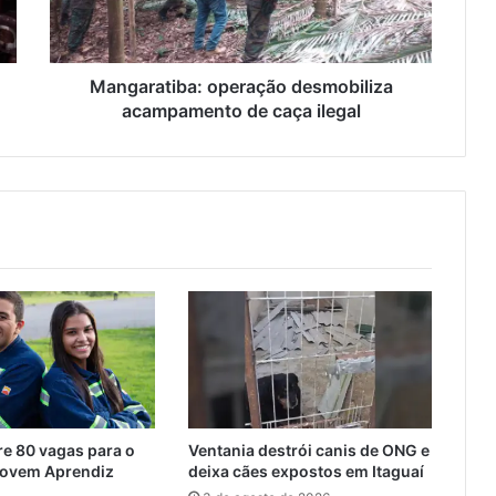
a
t
i
b
Mangaratiba: operação desmobiliza
a
acampamento de caça ilegal
:
o
p
e
r
a
ç
ã
o
d
e
s
m
o
e 80 vagas para o
Ventania destrói canis de ONG e
b
ovem Aprendiz
deixa cães expostos em Itaguaí
i