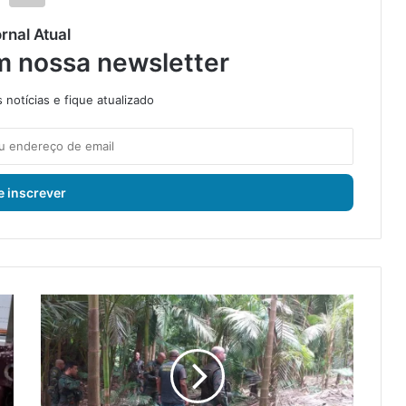
rnal Atual
m nossa newsletter
notícias e fique atualizado
M
a
n
g
a
r