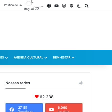
Política de I.A
Facebook
YouTube
Instagram
Spotify
Switch skin
Procurar po
℃
22
Itaguaí
ES
AGENDA CULTURAL
BEM-ESTAR
Nossas redes
62.238
37.151
6.060
Seguidores
Inscritos