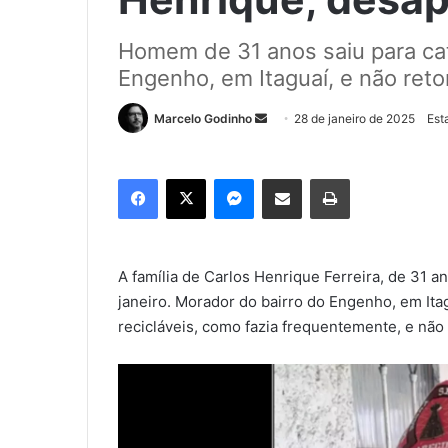
Homem de 31 anos saiu para cata
Engenho, em Itaguaí, e não reto
Marcelo Godinho
M
28 de janeiro de 2025
Est
a
n
Facebook
X
Messenger
Compartilhar via e-mail
Imprimir
d
e
u
m
A família de Carlos Henrique Ferreira, de 31 
e
janeiro. Morador do bairro do Engenho, em Itag
-
recicláveis, como fazia frequentemente, e não 
m
a
i
l