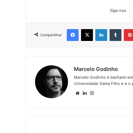
Siga-nos
Facebook
X
Linkedin
Tumblr
Compartilhar
Marcelo Godinho
Marcelo Godinho é bacharel em
Universidade Gama Filho e é o p
We
Lin
Ins
bsi
ke
tag
te
din
ra
m