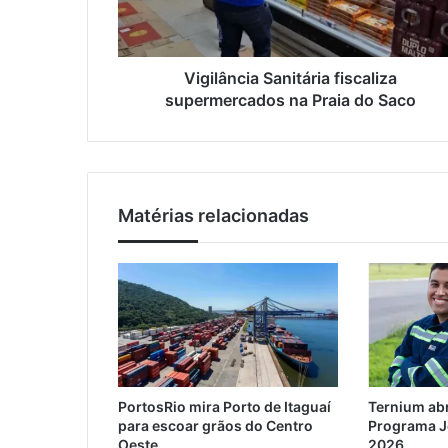
n
e
c
ç
i
o
a
Vigilância Sanitária fiscaliza
d
S
supermercados na Praia do Saco
e
a
e
n
m
i
a
t
i
á
l
Matérias relacionadas
r
i
a
f
i
s
c
a
l
PortosRio mira Porto de Itaguaí
Ternium abr
i
para escoar grãos do Centro
Programa J
z
Oeste
2026