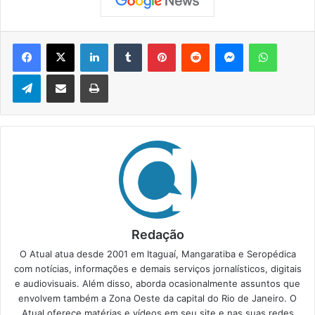
Facebook
X
Linkedin
Tumblr
Pinterest
Reddit
Messenger
WhatsApp
Telegram
Compartilhar via e-mail
Imprimir
Redação
O Atual atua desde 2001 em Itaguaí, Mangaratiba e Seropédica
com notícias, informações e demais serviços jornalísticos, digitais
e audiovisuais. Além disso, aborda ocasionalmente assuntos que
envolvem também a Zona Oeste da capital do Rio de Janeiro. O
Atual oferece matérias e vídeos em seu site e nas suas redes