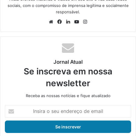
sociais, com o compromisso de imprensa legítima e socialmente
responsável.
We
Fa
Lin
Yo
Ins
bsi
ce
ke
uT
tag
te
bo
din
ub
ra
ok
e
m
Jornal Atual
Se inscreva em nossa
newsletter
Receba as nossas notícias e fique atualizado
I
n
s
i
r