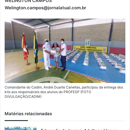
WELINGTON CAMPOS
-
Welington.campos@jornalatual.com.br
m
a
i
l
Comandante do Cadim, André Duarte Canellas, participou da entrega dos
kits aos responsáveis dos alunos do PROFESP (FOTO
DIVULGAÇÃO/CADIM)
Matérias relacionadas