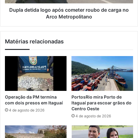
s
i
u
d
Dupla detida logo após cometer roubo de carga no
m
a
Arco Metropolitano
a
l
a
o
m
g
Matérias relacionadas
b
o
u
a
l
p
â
ó
n
s
c
c
i
o
a
m
e
Operação da PM termina
PortosRio mira Porto de
t
com dois presos em Itaguaí
Itaguaí para escoar grãos do
e
Centro Oeste
4 de agosto de 2026
r
4 de agosto de 2026
r
o
u