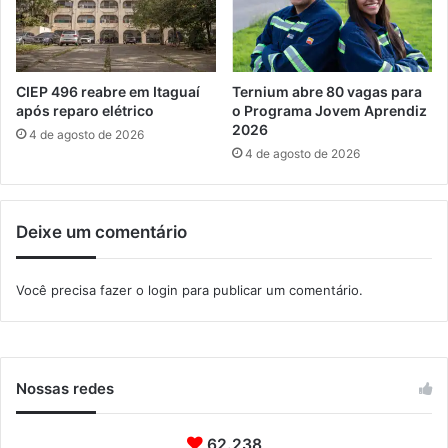
b
o
d
e
c
CIEP 496 reabre em Itaguaí
Ternium abre 80 vagas para
a
após reparo elétrico
o Programa Jovem Aprendiz
r
2026
4 de agosto de 2026
g
4 de agosto de 2026
a
n
o
Deixe um comentário
A
r
c
Você precisa fazer o
login
para publicar um comentário.
o
M
e
t
r
Nossas redes
o
p
62.238
o