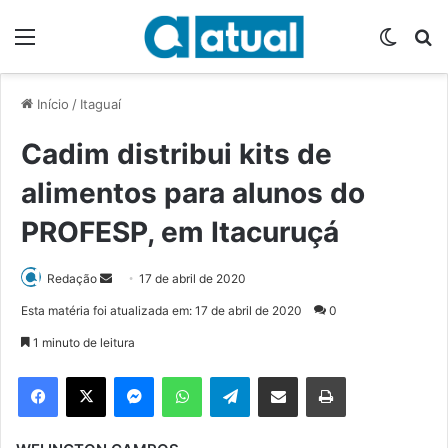
Menu
Switch
P
Início
/
Itaguaí
Cadim distribui kits de
alimentos para alunos do
PROFESP, em Itacuruçá
Redação
M
17 de abril de 2020
a
Esta matéria foi atualizada em: 17 de abril de 2020
0
n
1 minuto de leitura
d
e
Facebook
X
Messenger
WhatsApp
Telegram
Compartilhar via e-mail
Imprimir
u
m
e