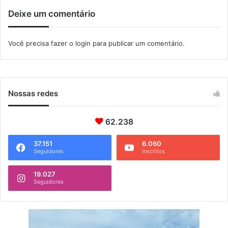
e
Deixe um comentário
M
a
n
Você precisa fazer o
login
para publicar um comentário.
g
a
r
a
t
Nossas redes
i
b
62.238
a
37.151
6.060
Seguidores
Inscritos
19.027
Seguidores