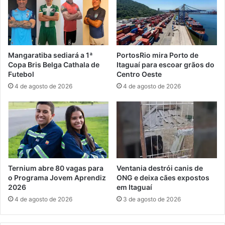
e
d
m
a
M
e
a
s
n
c
Mangaratiba sediará a 1ª
PortosRio mira Porto de
g
o
Copa Bris Belga Cathala de
Itaguaí para escoar grãos do
a
l
Futebol
Centro Oeste
r
i
4 de agosto de 2026
4 de agosto de 2026
a
n
t
h
i
a
b
d
a
e
n
a
t
Ternium abre 80 vagas para
Ventania destrói canis de
a
o Programa Jovem Aprendiz
ONG e deixa cães expostos
ç
2026
em Itaguaí
ã
4 de agosto de 2026
3 de agosto de 2026
o
d