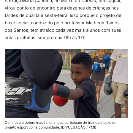
A Praça Maria Cândida, no Morro do Carvão, em Itaguaí,
-
virou ponto de encontro para dezenas de crianças nas
m
tardes de quarta e sexta-feira. Isso porque o projeto de
a
boxe social, conduzido pelo professor Matheus Ramos
i
dos Santos, tem atraído cada vez mais alunos com suas
l
aulas gratuitas, sempre das 16h às 17h.
Com foco e determinação, crianças participam de treino de boxe em
projeto esportivo na comunidade. (DIVULGAÇÃO / PMI)