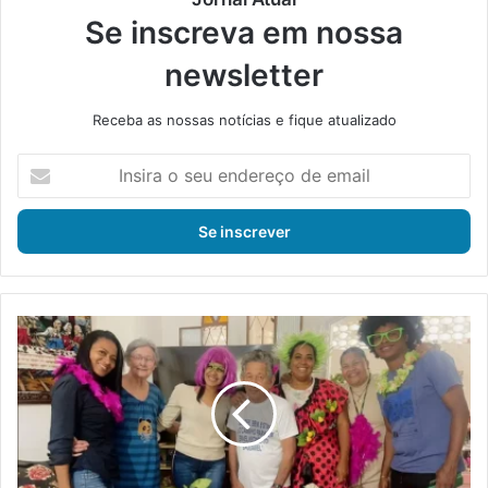
Se inscreva em nossa
newsletter
Receba as nossas notícias e fique atualizado
I
n
s
i
r
a
o
s
P
e
r
u
o
e
j
n
e
d
t
e
o
r
l