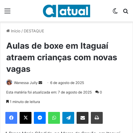
Menu
Switch
P
Início
/
DESTAQUE
Aulas de boxe em Itaguaí
atraem crianças com novas
vagas
Wanessa Jully
M
6 de agosto de 2025
a
Esta matéria foi atualizada em: 7 de agosto de 2025
0
n
1 minuto de leitura
d
e
Facebook
X
Messenger
WhatsApp
Telegram
Compartilhar via e-mail
Imprimir
u
m
e