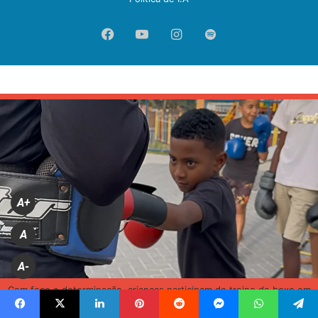
Facebook
YouTube
Instagram
Spotify
A+
A
A-
Com foco e determinação, crianças participam de treino de boxe em
projeto esportivo na comunidade. (DIVULGAÇÃO / PMI)