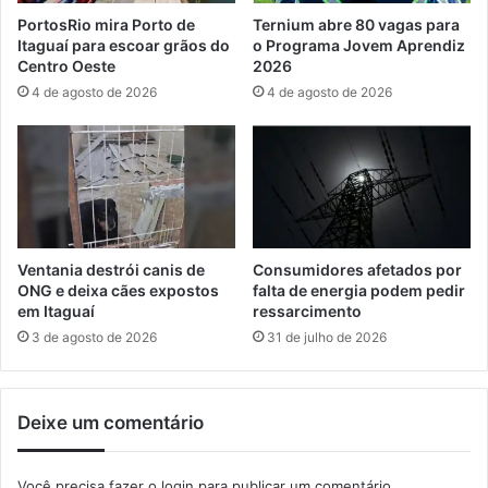
r
r
PortosRio mira Porto de
Ternium abre 80 vagas para
s
e
Itaguaí para escoar grãos do
o Programa Jovem Aprendiz
o
c
Centro Oeste
2026
p
a
4 de agosto de 2026
4 de agosto de 2026
ú
r
b
g
l
a
i
p
c
a
o
r
c
a
o
v
Ventania destrói canis de
Consumidores afetados por
m
e
ONG e deixa cães expostos
falta de energia podem pedir
2
í
em Itaguaí
ressarcimento
3
c
3 de agosto de 2026
31 de julho de 2026
8
u
v
l
a
o
Deixe um comentário
g
s
a
e
s
l
Você precisa fazer o
login
para publicar um comentário.