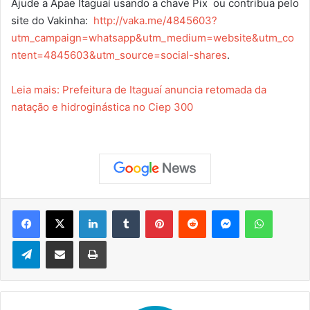
Ajude a Apae Itaguaí usando a chave Pix ou contribua pelo
site do Vakinha:
http://vaka.me/4845603?
utm_campaign=whatsapp&utm_medium=website&utm_co
ntent=4845603&utm_source=social-shares
.
Leia mais: Prefeitura de Itaguaí anuncia retomada da
natação e hidroginástica no Ciep 300
Facebook
X
Linkedin
Tumblr
Pinterest
Reddit
Messenger
WhatsApp
Telegram
Compartilhar via e-mail
Imprimir