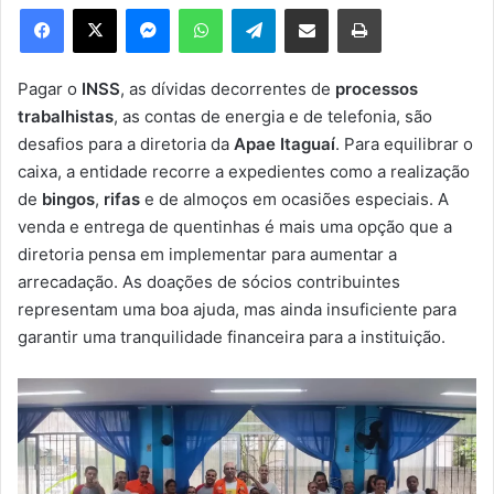
e
Facebook
X
Messenger
WhatsApp
Telegram
Compartilhar via e-mail
Imprimir
u
m
e
Pagar o
INSS
, as dívidas decorrentes de
processos
-
trabalhistas
, as contas de energia e de telefonia, são
m
desafios para a diretoria da
Apae Itaguaí
. Para equilibrar o
a
caixa, a entidade recorre a expedientes como a realização
i
de
bingos
,
rifas
e de almoços em ocasiões especiais. A
l
venda e entrega de quentinhas é mais uma opção que a
diretoria pensa em implementar para aumentar a
arrecadação. As doações de sócios contribuintes
representam uma boa ajuda, mas ainda insuficiente para
garantir uma tranquilidade financeira para a instituição.