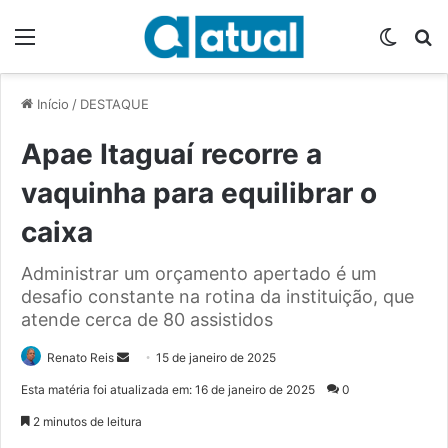
Menu
Switch
P
Início
/
DESTAQUE
Apae Itaguaí recorre a
vaquinha para equilibrar o
caixa
Administrar um orçamento apertado é um
desafio constante na rotina da instituição, que
atende cerca de 80 assistidos
Renato Reis
M
15 de janeiro de 2025
a
Esta matéria foi atualizada em: 16 de janeiro de 2025
0
n
2 minutos de leitura
d