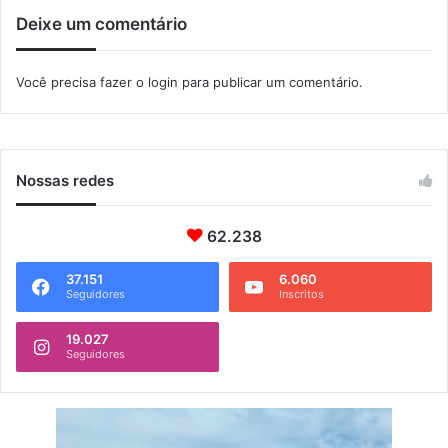
b
Deixe um comentário
o
a
t
Você precisa fazer o
login
para publicar um comentário.
s
d
e
I
t
Nossas redes
a
c
u
62.238
r
u
37.151
6.060
Seguidores
Inscritos
ç
á
19.027
Seguidores