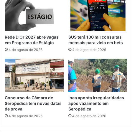
i
c
o
a
p
d
a
a
r
s
a
t
Rede D’Or 2027 abre vagas
SUS terá 100 mil consultas
p
r
em Programa de Estágio
mensais para vício em bets
e
a
4 de agosto de 2026
4 de agosto de 2026
r
m
í
e
o
n
d
t
o
o
d
d
e
o
N
s
Concurso da Câmara de
Inea aponta irregularidades
a
t
Seropédica tem novas datas
após vazamento em
t
á
de prova
Seropédica
a
x
4 de agosto de 2026
4 de agosto de 2026
l
i
s