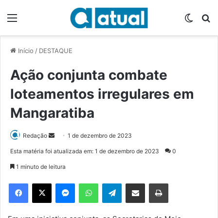
Menu
Switch
P
Início
/
DESTAQUE
Ação conjunta combate
loteamentos irregulares em
Mangaratiba
Redação
M
1 de dezembro de 2023
a
Esta matéria foi atualizada em: 1 de dezembro de 2023
0
n
1 minuto de leitura
d
e
Facebook
X
Messenger
WhatsApp
Telegram
Compartilhar via e-mail
Imprimir
u
m
e