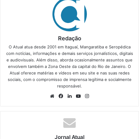
Redação
O Atual atua desde 2001 em Itaguaí, Mangaratiba e Seropédica
com notícias, informações e demais serviços jornalísticos, digitais
e audiovisuais. Além disso, aborda ocasionalmente assuntos que
envolvem também a Zona Oeste da capital do Rio de Janeiro. O
Atual oferece matérias e vídeos em seu site e nas suas redes
sociais, com o compromisso de imprensa legítima e socialmente
responsável.
We
Fa
Lin
Yo
Ins
bsi
ce
ke
uT
tag
te
bo
din
ub
ra
ok
e
m
Jornal Atual