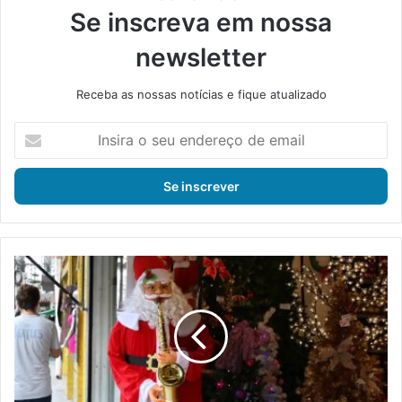
Se inscreva em nossa
newsletter
Receba as nossas notícias e fique atualizado
I
n
s
i
r
a
o
s
I
e
t
u
a
e
g
n
u
d
a
e
í
r
t