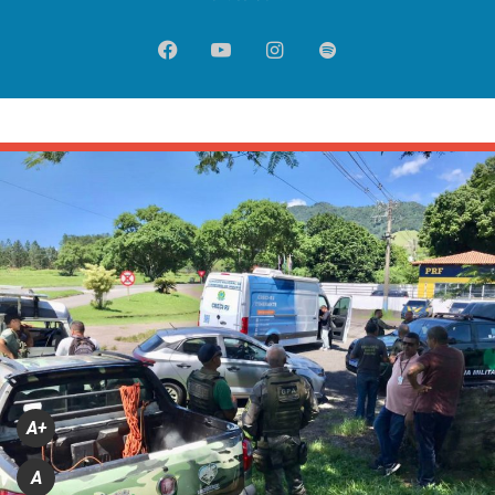
Facebook
YouTube
Instagram
Spotify
A+
A