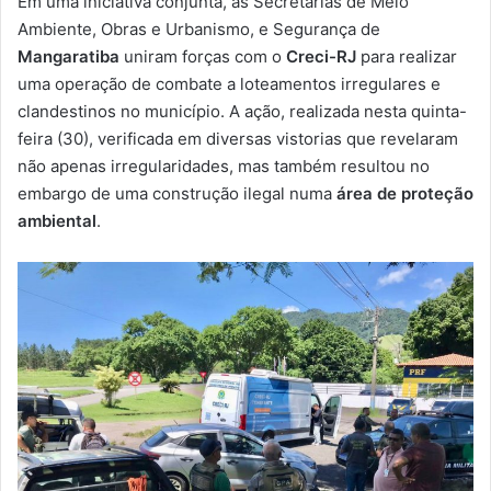
Em uma iniciativa conjunta, as Secretarias de Meio
-
Ambiente, Obras e Urbanismo, e Segurança de
m
Mangaratiba
uniram forças com o
Creci-RJ
para realizar
a
uma operação de combate a loteamentos irregulares e
i
clandestinos no município. A ação, realizada nesta quinta-
l
feira (30), verificada em diversas vistorias que revelaram
não apenas irregularidades, mas também resultou no
embargo de uma construção ilegal numa
área de proteção
ambiental
.