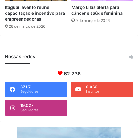
n
a
Itaguaí: evento reúne
Março Lilás alerta para
t
m
capacitação e incentivo para
câncer e saúde feminina
e
empreendedoras
a
9 de março de 2026
s
r
28 de março de 2026
n
ç
o
o
C
d
a
e
Nossas redes
r
2
n
0
a
2
62.238
v
5
a
37.151
6.060
l
Seguidores
Inscritos
19.027
Seguidores