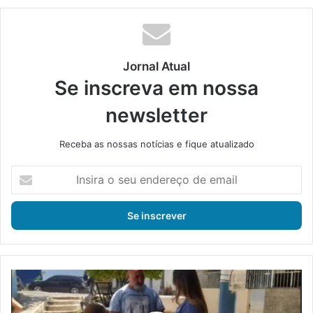
Jornal Atual
Se inscreva em nossa
newsletter
Receba as nossas notícias e fique atualizado
I
n
s
i
r
a
o
s
M
e
a
u
n