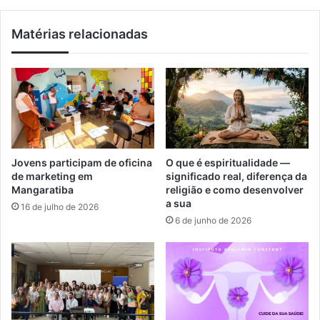
e
v
ç
i
Matérias relacionadas
ã
s
o
õ
a
e
c
s
r
d
i
o
a
t
n
a
ç
r
Jovens participam de oficina
O que é espiritualidade —
a
o
de marketing em
significado real, diferença da
s
t
Mangaratiba
religião e como desenvolver
e
c
a sua
16 de julho de 2026
a
i
6 de junho de 2026
d
g
o
a
l
n
e
o
s
p
c
a
e
r