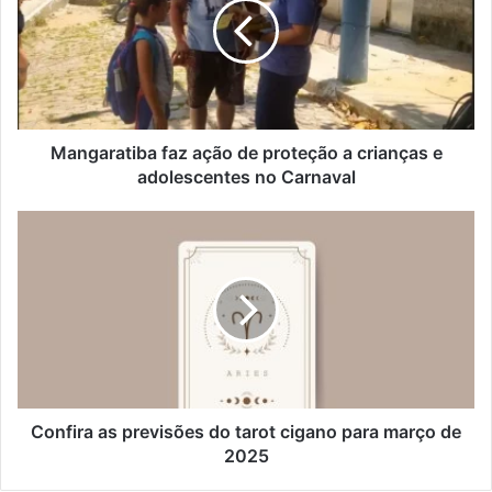
e
g
n
a
d
r
e
a
r
t
e
i
ç
b
Mangaratiba faz ação de proteção a crianças e
o
a
adolescentes no Carnaval
d
f
e
a
C
e
z
o
m
a
n
a
ç
f
i
ã
i
l
o
r
d
a
e
a
p
s
r
p
Confira as previsões do tarot cigano para março de
o
r
2025
t
e