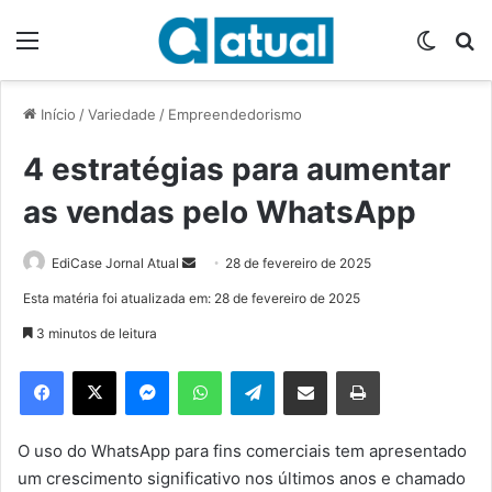
Menu
Switch
P
Início
/
Variedade
/
Empreendedorismo
4 estratégias para aumentar
as vendas pelo WhatsApp
EdiCase Jornal Atual
M
28 de fevereiro de 2025
a
Esta matéria foi atualizada em: 28 de fevereiro de 2025
n
3 minutos de leitura
d
e
Facebook
X
Messenger
WhatsApp
Telegram
Compartilhar via e-mail
Imprimir
u
m
e
O uso do WhatsApp para fins comerciais tem apresentado
-
um crescimento significativo nos últimos anos e chamado